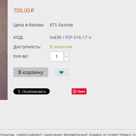
700.00
₽
Цена в баллах:
875 баллов
КОД:
tod38 / FSP-016-17 n
Доступность:
В наличии
+
Кол-во:
−
В корзину
Save
роизм, охватывают широкие временные рамки и повествуют о т