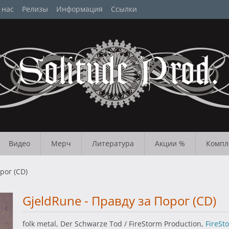
 нас
Релизы
Информация
Ссылки
Видео
Мерч
Литература
Акции %
Компл
рог (CD)
GjeldRune - Правду за Порог (CD)
folk metal, Der Schwarze Tod / FireStorm Production,
FireSt