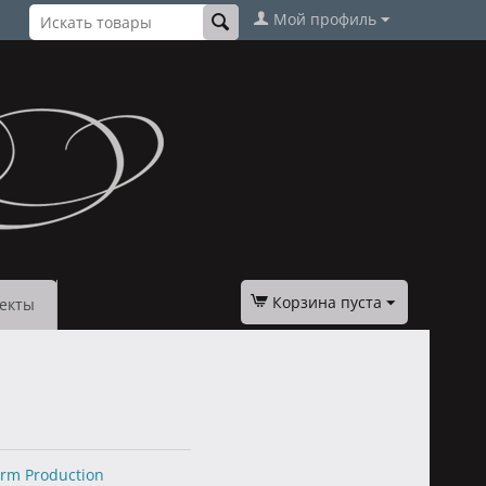
Мой профиль
Корзина пуста
екты
orm Production