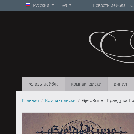
Русский
(₽)
Новости лейбла
О
Релизы лейбла
Компакт диски
Винил
Главная
/
Компакт диски
/
GjeldRune - Правду за По