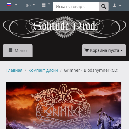
(₽)
Корзина пуста
Меню
Главная
/
Компакт диски
/
Grimner - Blodshymner (CD)