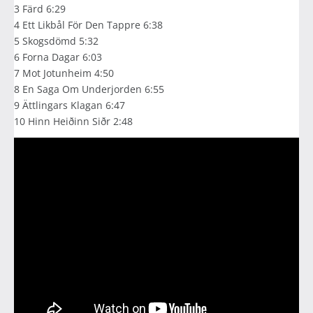
3 Färd 6:29
4 Ett Likbål För Den Tappre 6:38
5 Skogsdömd 5:32
6 Forna Dagar 6:03
7 Mot Jotunheim 4:50
8 En Saga Om Underjorden 6:55
9 Ättlingars Klagan 6:47
10 Hinn Heiðinn Siðr 2:48