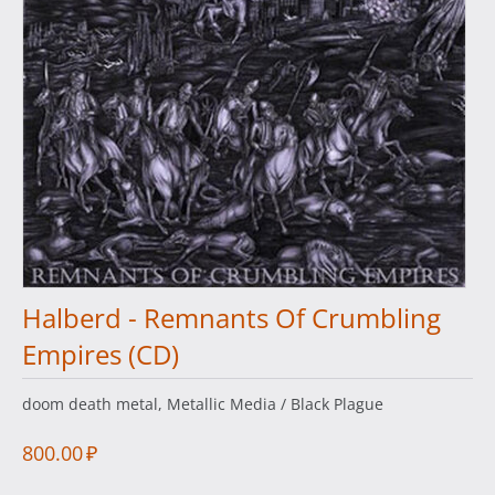
Halberd - Remnants Of Crumbling
Empires (CD)
doom death metal, Metallic Media / Black Plague
800.00
₽