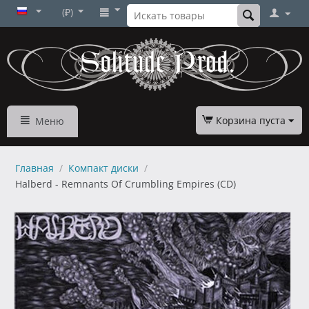
(₽)
Корзина пуста
Меню
Главная
/
Компакт диски
/
Halberd - Remnants Of Crumbling Empires (CD)