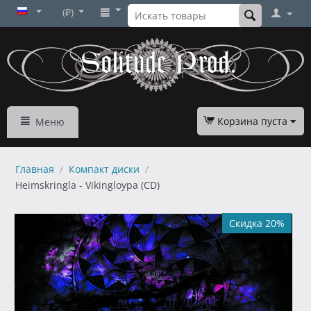
(₽)
Корзина пуста
Меню
Главная
/
Компакт диски
/
Heimskringla - Vikingloypa (CD)
Скидка 20%