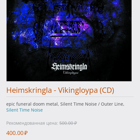
Heimskringla - Vikingloypa (CD)
epic funeral doom metal, Silent Time Noise / Outer Line,
Silent Time Noise
Рекомендованная цена:
500.00
₽
400.00
₽