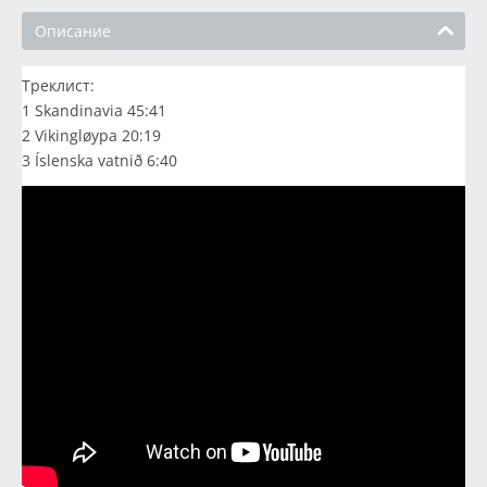
Описание
Треклист:
1 Skandinavia 45:41
2 Vikingløypa 20:19
3 Íslenska vatnið 6:40