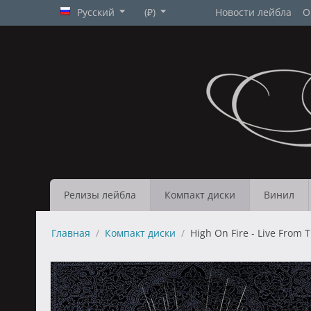
Русский
(₽)
Новости лейбла
О
Релизы лейбла
Компакт диски
Винил
Главная
/
Компакт диски
/
High On Fire - Live From 