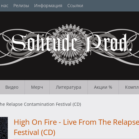
 нас
Релизы
Информация
Ссылки
Видео
Мерч
Литература
Акции %
Компл
The Relapse Contamination Festival (CD)
High On Fire - Live From The Relap
Festival (CD)