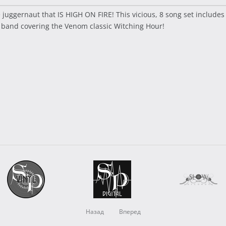
ve juggernaut that IS HIGH ON FIRE! This vicious, 8 song set includ
he band covering the Venom classic Witching Hour!
Назад
Вперед