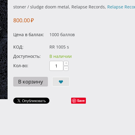
stoner / sludge doom metal, Relapse Records,
Relapse Reco
800.00
₽
Цена в баллах:
1000 баллов
КОД:
RR 1005 s
Доступность:
В наличии
+
Кол-во:
−
В корзину
Save