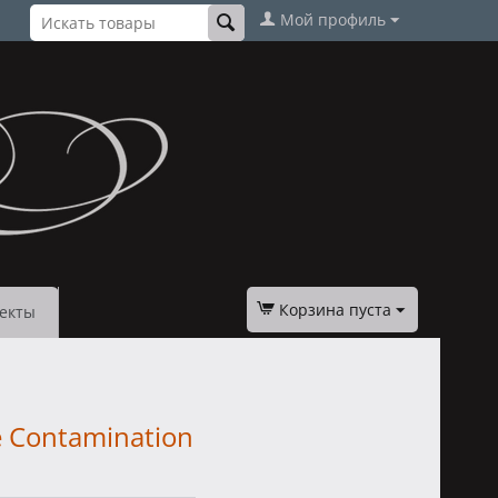
Мой профиль
Корзина пуста
екты
se Contamination