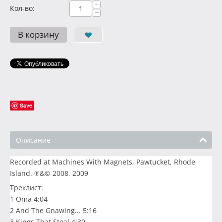
+
Кол-во:
−
В корзину
Save
Описание
Recorded at Machines With Magnets, Pawtucket, Rhode
Island. ℗&© 2008, 2009
Треклист:
1 Oma 4:04
2 And The Gnawing... 5:16
3 Kings That Steal 4:30