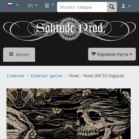
(₽)
Корзина пуста
Меню
Главная
/
Компакт диски
/
Howl - Howl (MCD) Digipak