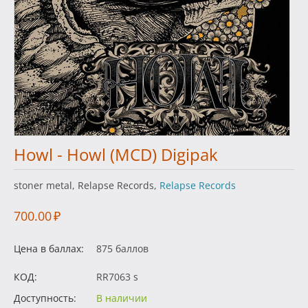
Howl - Howl (MCD) Digipak
stoner metal, Relapse Records,
Relapse Records
700.00
₽
Цена в баллах:
875 баллов
КОД:
RR7063 s
Доступность:
В наличии