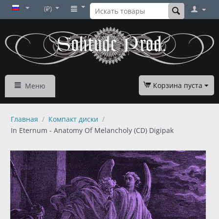
(₽)
Корзина пуста
Меню
Главная
/
Компакт диски
/
In Eternum - Anatomy Of Melancholy (CD) Digipak