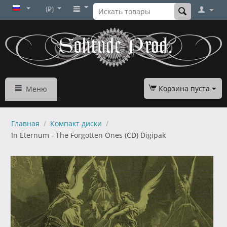
(₽)
Корзина пуста
Меню
Главная
/
Компакт диски
/
In Eternum - The Forgotten Ones (CD) Digipak