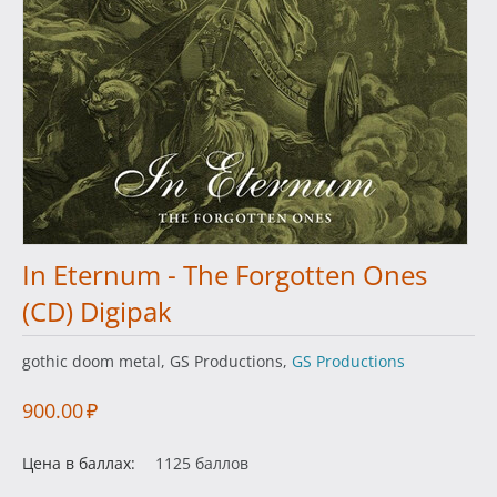
In Eternum - The Forgotten Ones
(CD) Digipak
gothic doom metal, GS Productions,
GS Productions
900.00
₽
Цена в баллах:
1125 баллов