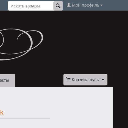
Мой профиль
Корзина пуста
екты
ak