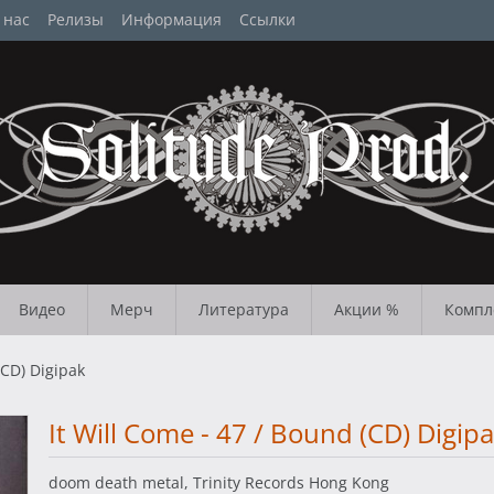
 нас
Релизы
Информация
Ссылки
Видео
Мерч
Литература
Акции %
Компл
(CD) Digipak
It Will Come - 47 / Bound (CD) Digip
doom death metal, Trinity Records Hong Kong