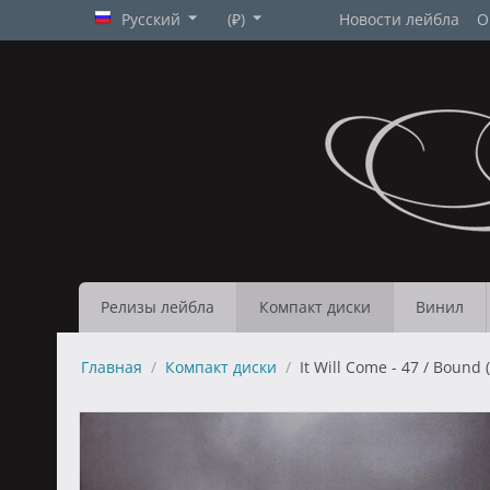
Русский
(₽)
Новости лейбла
О
Релизы лейбла
Компакт диски
Винил
Главная
/
Компакт диски
/
It Will Come - 47 / Bound 