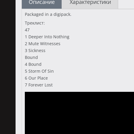
Описание
Характеристики
Packaged in a digipack.
Треклист:
47
1 Deeper Into Nothing
2 Mute Witnesses
3 Sickness
Bound
4 Bound
5 Storm Of Sin
6 Our Place
7 Forever Lost