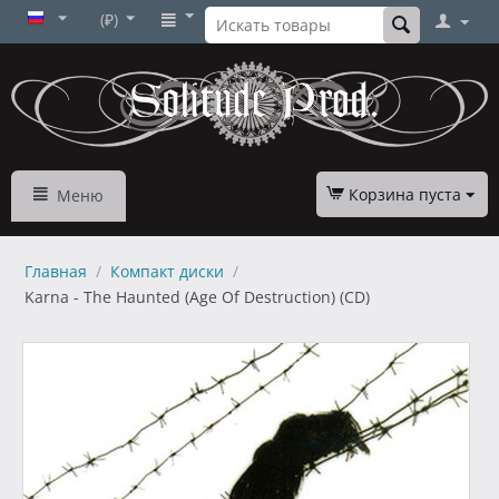
(₽)
Корзина пуста
Меню
Главная
/
Компакт диски
/
Karna - The Haunted (Age Of Destruction) (CD)