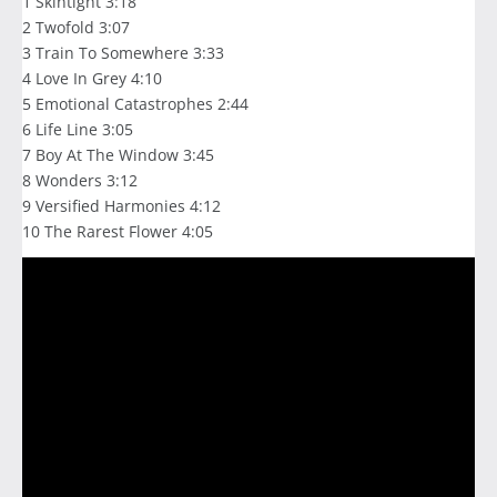
1 Skintight 3:18
2 Twofold 3:07
3 Train To Somewhere 3:33
4 Love In Grey 4:10
5 Emotional Catastrophes 2:44
6 Life Line 3:05
7 Boy At The Window 3:45
8 Wonders 3:12
9 Versified Harmonies 4:12
10 The Rarest Flower 4:05