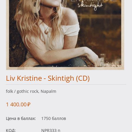
Liv Kristine - Skintigh (CD)
folk / gothic rock, Napalm
1 400.00
₽
Цена в баллах:
1750 баллов
КОД:
NPR333 n