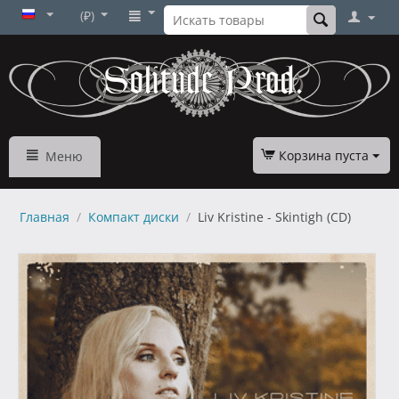
(₽)
Корзина пуста
Меню
Главная
/
Компакт диски
/
Liv Kristine - Skintigh (CD)