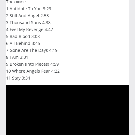
Треклист:
1 Antidote To You 3:29
2 Still And Angel 2:53
3 Thousand Suns 4:38
4 Feel My Revenge 4:47
5 Bad Blood 3:08
6 All Behind 3:45
7 Gone Are The Days 4:19
8 I Am 3:31
9 Broken (Into Pieces) 4:59
10 Where Angels Fear 4:22
11 Stay 3:34