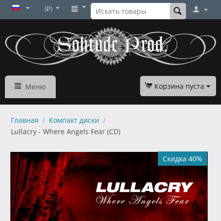
(₽)
Корзина пуста
Меню
Главная
/
Компакт диски
/
Lullacry - Where Angels Fear (CD)
Скидка 40%