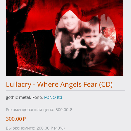
Lullacry - Where Angels Fear (CD)
gothic metal, Fono,
FONO ltd
Рекомендованная цена:
500.00
₽
300.00
₽
Вы экономите:
200.00
₽
(
40
%)