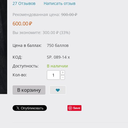
27 Отзывов
Написать отзыв
Рекомендованная цена:
900.00
₽
600.00
₽
Вы экономите:
300.00
₽
(
33
%)
Цена в баллах:
750 баллов
КОД:
SP. 089-14 x
Доступность:
В наличии
+
Кол-во:
−
В корзину
Save