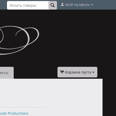
Мой профиль
Корзина пуста
екты
tude Productions