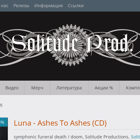
 нас
Релизы
Информация
Ссылки
Видео
Мерч
Литература
Акции %
Компл
D)
Luna - Ashes To Ashes (CD)
3%
symphonic funeral death / doom, Solitude Productions,
Soli