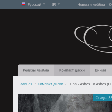
Русский
(₽)
Новости лейбла
О
Релизы лейбла
Компакт диски
Винил
Главная
/
Компакт диски
/
Luna - Ashes To Ashes (C
Скидка 3