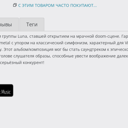
С ЭТИМ ТОВАРОМ ЧАСТО ПОКУПАЮТ...
зывы
Теги
м группы Luna, ставшей открытием на мрачной doom-сцене. Гар
 metal с упором на классический симфонизм, характерный для Vi
 Этот альбом/композиция мог бы стать саундтреком к эпическо
голове слушателя образы, способные увести воображение далек
я серьёзный конкурент!