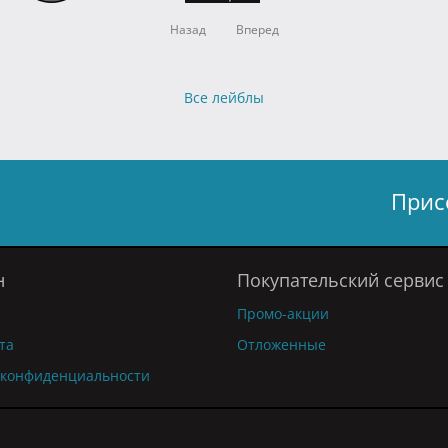
Назад
Вперед
Все лейблы
Прис
н
Покупательский сервис
Промо-акции
та
Отложенные
 конфиденциальности