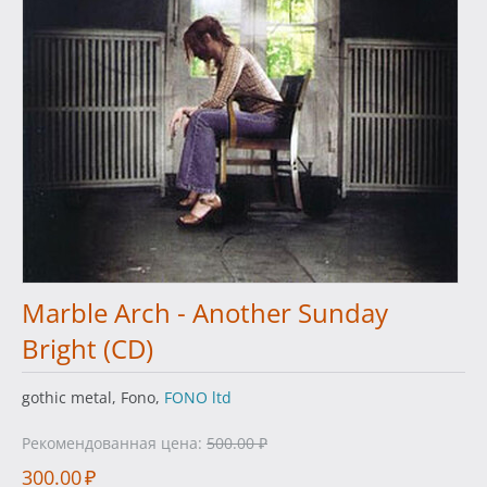
Marble Arch - Another Sunday
Bright (CD)
gothic metal, Fono,
FONO ltd
Рекомендованная цена:
500.00
₽
300.00
₽