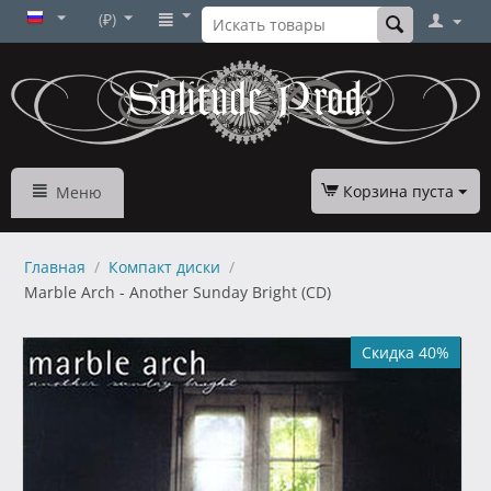
(₽)
Корзина пуста
Меню
Главная
/
Компакт диски
/
Marble Arch - Another Sunday Bright (CD)
Скидка 40%