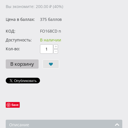
Вы экономите:
200.00
₽
(
40
%)
Цена в баллах:
375 баллов
КОД:
FO168CD n
Доступность:
В наличии
+
Кол-во:
−
В корзину
Save
Описание