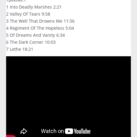
1 Into Deadly Marshes 2:21
2 Valley Of Tears 9:58
3 The Well That Drowns Me 11:56
4 Regiment Of The Hopeless 5:04
5 Of Dreams And Vanity 6:34
6 The Dark Corner 10:03
7 Lethe 18:21