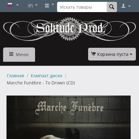
(₽)
Корзина пуста
Меню
Главная
/
Компакт диски
/
Marche Funèbre - To Drown (CD)