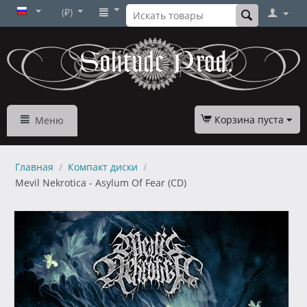
(₽)
Корзина пуста
Меню
Главная
/
Компакт диски
/
Mevil Nekrotica - Asylum Of Fear (CD)