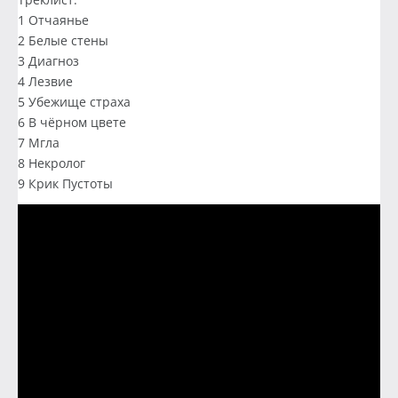
1 Отчаянье
2 Белые стены
3 Диагноз
4 Лезвие
5 Убежище страха
6 В чёрном цвете
7 Мгла
8 Некролог
9 Крик Пустоты