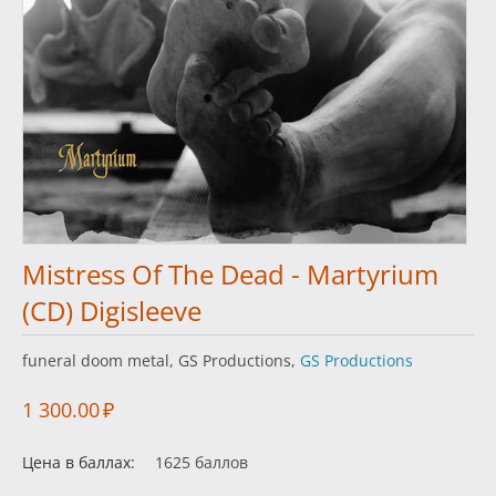
Mistress Of The Dead - Martyrium
(CD) Digisleeve
funeral doom metal, GS Productions,
GS Productions
1 300.00
₽
Цена в баллах:
1625 баллов