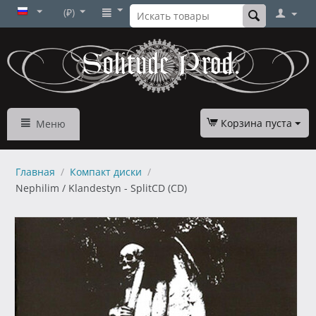
(₽)
Корзина пуста
Меню
Главная
/
Компакт диски
/
Nephilim / Klandestyn - SplitCD (CD)