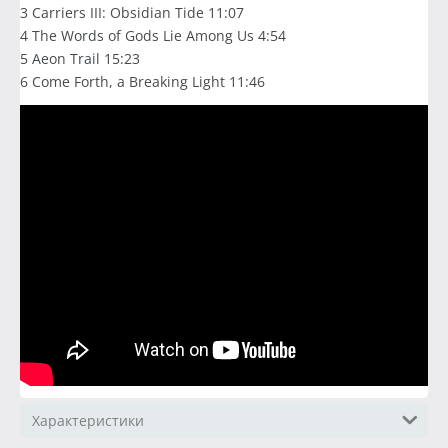
3 Carriers III: Obsidian Tide 11:07
4 The Words of Gods Lie Among Us 4:54
5 Aeon Trail 15:23
6 Come Forth, a Breaking Light 11:46
Характеристики