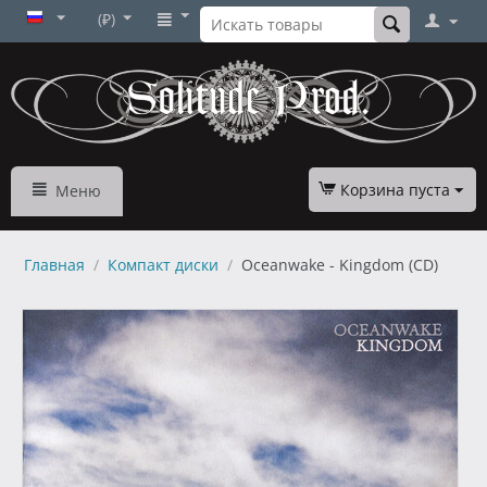
(₽)
Корзина пуста
Меню
Главная
/
Компакт диски
/
Oceanwake - Kingdom (CD)