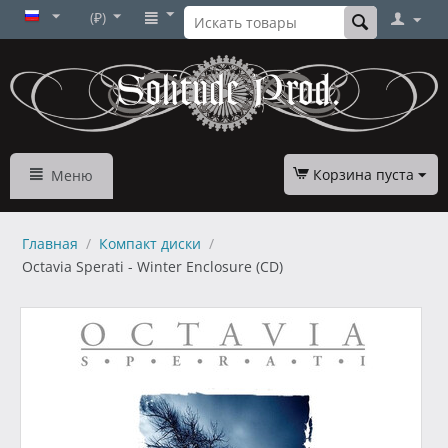
(₽)
Корзина пуста
Меню
Главная
/
Компакт диски
/
Octavia Sperati - Winter Enclosure (CD)