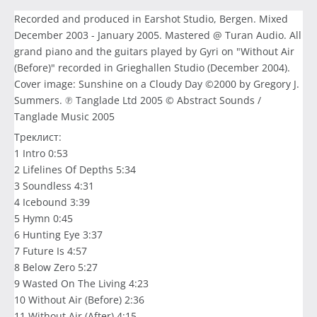
Recorded and produced in Earshot Studio, Bergen. Mixed
December 2003 - January 2005. Mastered @ Turan Audio. All
grand piano and the guitars played by Gyri on "Without Air
(Before)" recorded in Grieghallen Studio (December 2004).
Cover image: Sunshine on a Cloudy Day ©2000 by Gregory J.
Summers. ℗ Tanglade Ltd 2005 © Abstract Sounds /
Tanglade Music 2005
Треклист:
1 Intro 0:53
2 Lifelines Of Depths 5:34
3 Soundless 4:31
4 Icebound 3:39
5 Hymn 0:45
6 Hunting Eye 3:37
7 Future Is 4:57
8 Below Zero 5:27
9 Wasted On The Living 4:23
10 Without Air (Before) 2:36
11 Without Air (After) 4:15