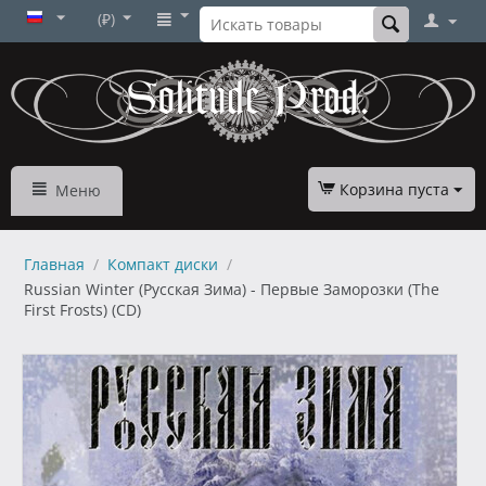
(₽)
Корзина пуста
Меню
Главная
/
Компакт диски
/
Russian Winter (Русская Зима) - Первые Заморозки (The
First Frosts) (CD)