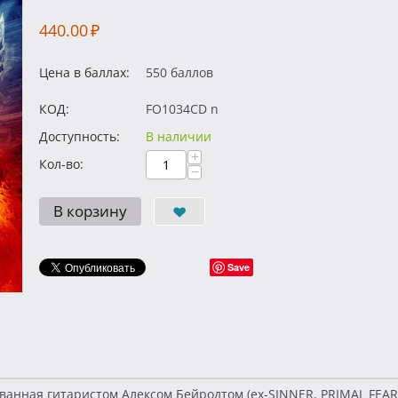
440.00
₽
Цена в баллах:
550 баллов
КОД:
FO1034CD n
Доступность:
В наличии
+
Кол-во:
−
В корзину
Save
ованная гитаристом Алексом Бейродтом (ex-SINNER, PRIMAL FEAR