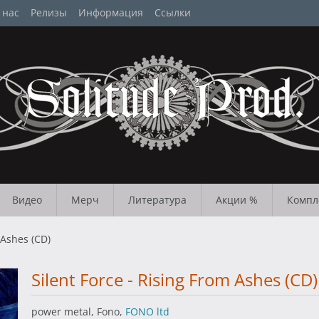
 нас
Релизы
Информация
Ссылки
Видео
Мерч
Литература
Акции %
Компл
 Ashes (CD)
Silent Force - Rising From Ashes (CD)
power metal, Fono,
FONO ltd