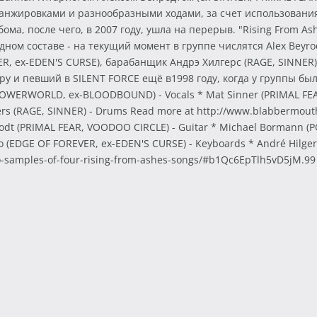
нжировками и разнообразными ходами, за счет использования
ма, после чего, в 2007 году, ушла на перерыв. "Rising From A
ном составе - на текущий момент в группе числятся Alex Beyrod
R, ex-EDEN'S CURSE), барабанщик Андрэ Хилгерс (RAGE, SINNE
и певший в SILENT FORCE ещё в1998 году, когда у группы было
POWERWORLD, ex-BLOODBOUND) - Vocals * Mat Sinner (PRIMAL FEAR,
rs (RAGE, SINNER) - Drums Read more at http://www.blabbermouth.
rodt (PRIMAL FEAR, VOODOO CIRCLE) - Guitar * Michael Bormann 
io (EDGE OF FOREVER, ex-EDEN'S CURSE) - Keyboards * André Hilge
o-samples-of-four-rising-from-ashes-songs/#b1Qc6EpTlh5vD5jM.99