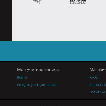
Моя учетная запись
Магази
Войти
F.A.Q.
Создать учетную запись
Карта сай
Политика