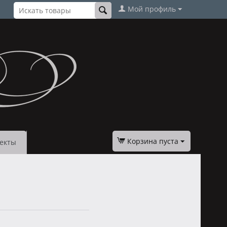
Мой профиль
Корзина пуста
екты