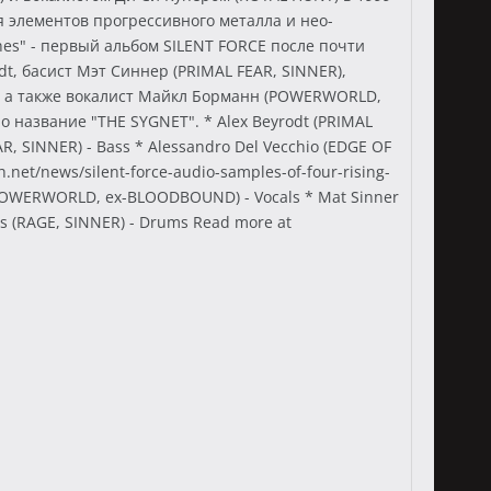
 элементов прогрессивного металла и нео-
shes" - первый альбом SILENT FORCE после почти
t, басист Мэт Синнер (PRIMAL FEAR, SINNER),
R) а также вокалист Майкл Борманн (POWERWORLD,
 название "THE SYGNET". * Alex Beyrodt (PRIMAL
 SINNER) - Bass * Alessandro Del Vecchio (EDGE OF
net/news/silent-force-audio-samples-of-four-rising-
(POWERWORLD, ex-BLOODBOUND) - Vocals * Mat Sinner
rs (RAGE, SINNER) - Drums Read more at