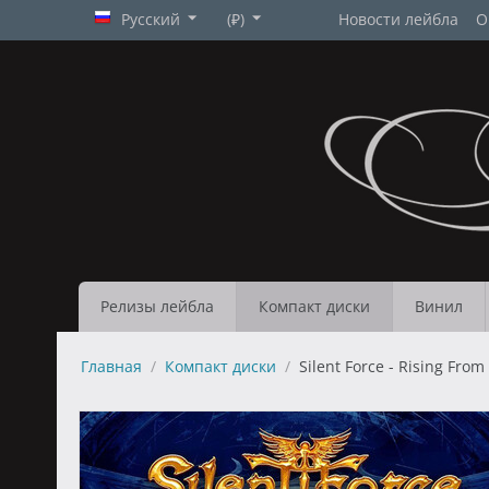
Русский
(₽)
Новости лейбла
О
Релизы лейбла
Компакт диски
Винил
Главная
/
Компакт диски
/
Silent Force - Rising From