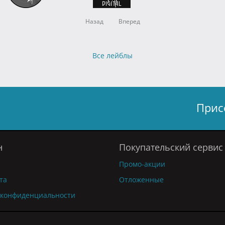
Назад
Вперед
Все лейблы
Прис
н
Покупательский сервис
Промо-акции
та
Отложенные
 конфиденциальности