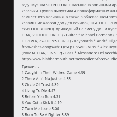
году. Музыка SILENT FORCE насыщена эпичными ара
классики. Группа выпустила 4 полноформатных альбо
семилетнего молчания, а также в обновленном звезд
клавишник Алессандро Дел Веччио (EDGE OF FOREVE
ex-BLOODBOUND), пришедший на смену Ди Си Куперу 
FEAR, VOODOO CIRCLE) - Guitar * Michael Bormann (
FOREVER, ex-EDEN'S CURSE) - Keyboards * André Hilge
from-ashes-songs/#b1Qc6EpTlh5vD5jM.99 * Alex Bey
(PRIMAL FEAR, SINNER) - Bass * Alessandro Del Vecch
http://www.blabbermouth.net/news/silent-force-audi
Треклист:
1 Caught In Their Wicked Game 4:39
2 There Ain't No Justice 4:55
3 Circle Of Trust 4:39
4 Living To Die 4:47
5 Before You Run 4:31
6 You Gotta Kick It 4:10
7 Turn Me Loose 5:06
8 Born To Be A Fighter 3:39