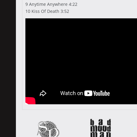
9 Anytime Anywhere 4:22
10 Kiss Of Death 3:52