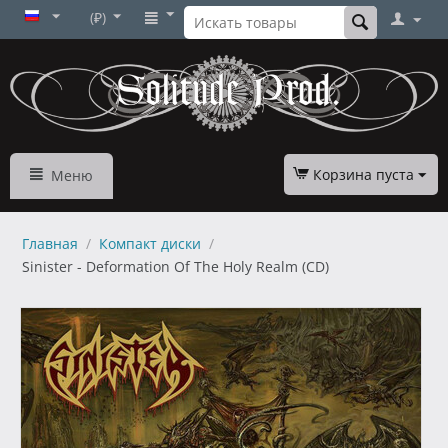
(₽)
Корзина пуста
Меню
Главная
/
Компакт диски
/
Sinister - Deformation Of The Holy Realm (CD)