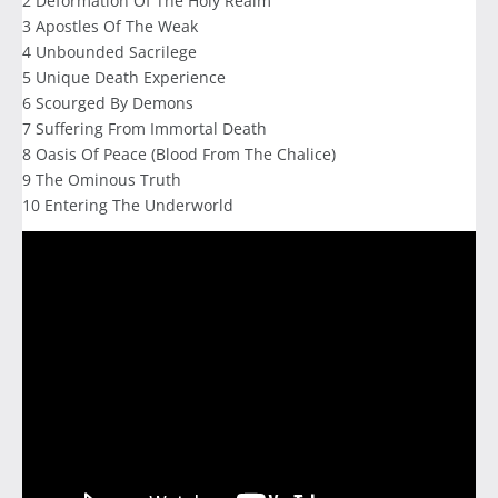
2 Deformation Of The Holy Realm
3 Apostles Of The Weak
4 Unbounded Sacrilege
5 Unique Death Experience
6 Scourged By Demons
7 Suffering From Immortal Death
8 Oasis Of Peace (Blood From The Chalice)
9 The Ominous Truth
10 Entering The Underworld