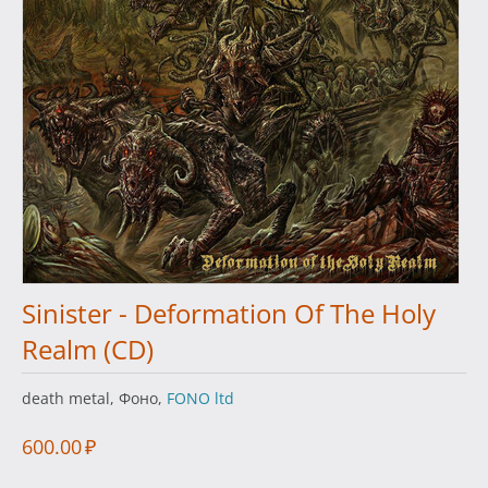
Sinister - Deformation Of The Holy
Realm (CD)
death metal, Фоно,
FONO ltd
600.00
₽