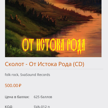
Сколот - От Истока Рода (CD)
folk rock, SvaSound Records
500.00
₽
Цена в баллах:
625 баллов
КОД:
SVA-012 n