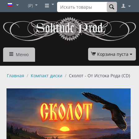
(₽)
Корзина пуста
Меню
Главная
/
Компакт диски
/
Сколот - От Истока Рода (CD)