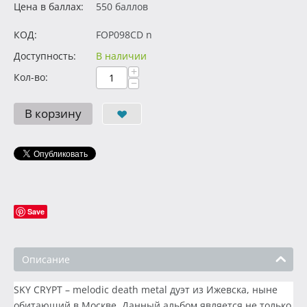
Цена в баллах:
550 баллов
КОД:
FOP098CD n
Доступность:
В наличии
+
Кол-во:
−
В корзину
Save
Описание
SKY CRYPT – melodic death metal дуэт из Ижевска, ныне
обитающий в Москве. Данный альбом является не только