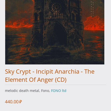
Sky Crypt - Incipit Anarchia - The
Element Of Anger (CD)
melodic death metal, Fono,
FONO ltd
440.00
₽