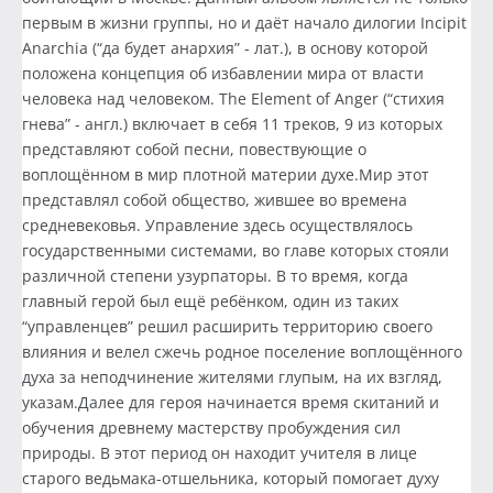
первым в жизни группы, но и даёт начало дилогии Incipit
Anarchia (“да будет анархия” - лат.), в основу которой
положена концепция об избавлении мира от власти
человека над человеком. The Element of Anger (“стихия
гнева” - англ.) включает в себя 11 треков, 9 из которых
представляют собой песни, повествующие о
воплощённом в мир плотной материи духе.Мир этот
представлял собой общество, жившее во времена
средневековья. Управление здесь осуществлялось
государственными системами, во главе которых стояли
различной степени узурпаторы. В то время, когда
главный герой был ещё ребёнком, один из таких
“управленцев” решил расширить территорию своего
влияния и велел сжечь родное поселение воплощённого
духа за неподчинение жителями глупым, на их взгляд,
указам.Далее для героя начинается время скитаний и
обучения древнему мастерству пробуждения сил
природы. В этот период он находит учителя в лице
старого ведьмака-отшельника, который помогает духу