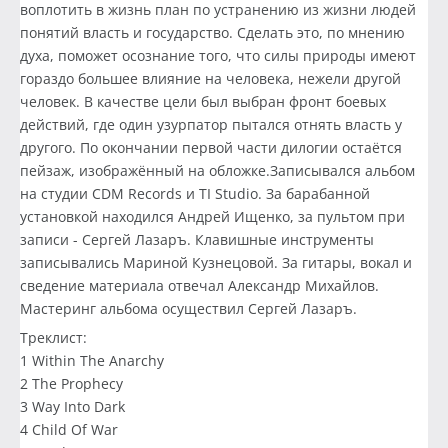
воплотить в жизнь план по устранению из жизни людей
понятий власть и государство. Сделать это, по мнению
духа, поможет осознание того, что силы природы имеют
гораздо большее влияние на человека, нежели другой
человек. В качестве цели был выбран фронт боевых
действий, где один узурпатор пытался отнять власть у
другого. По окончании первой части дилогии остаётся
пейзаж, изображённый на обложке.Записывался альбом
на студии CDM Records и TI Studio. За барабанной
установкой находился Андрей Ищенко, за пультом при
записи - Сергей Лазаръ. Клавишные инструменты
записывались Мариной Кузнецовой. За гитары, вокал и
сведение материала отвечал Александр Михайлов.
Мастеринг альбома осуществил Сергей Лазаръ.
Треклист:
1 Within The Anarchy
2 The Prophecy
3 Way Into Dark
4 Child Of War