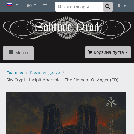
(₽)
Корзина пуста
Меню
Главная
/
Компакт диски
/
Sky Crypt - Incipit Anarchia - The Element Of Anger (CD)