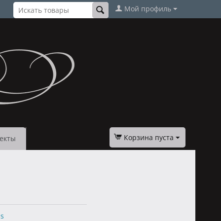
Мой профиль
Корзина пуста
екты
ns