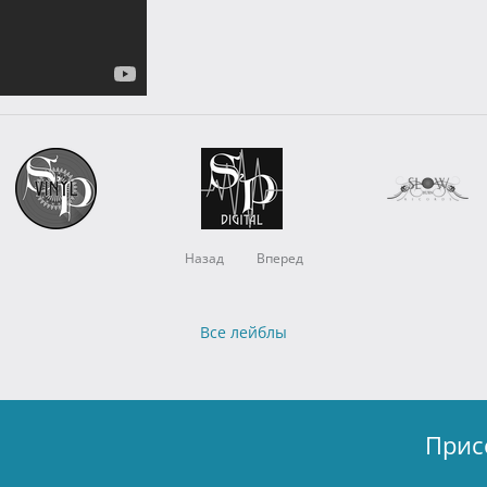
Назад
Вперед
Все лейблы
Прис