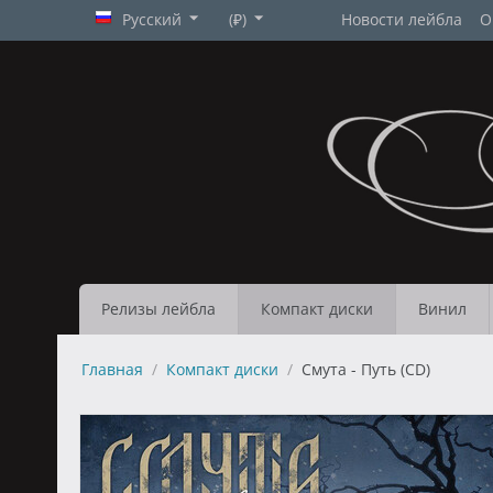
Русский
(₽)
Новости лейбла
О
Релизы лейбла
Компакт диски
Винил
Главная
/
Компакт диски
/
Смута - Путь (CD)