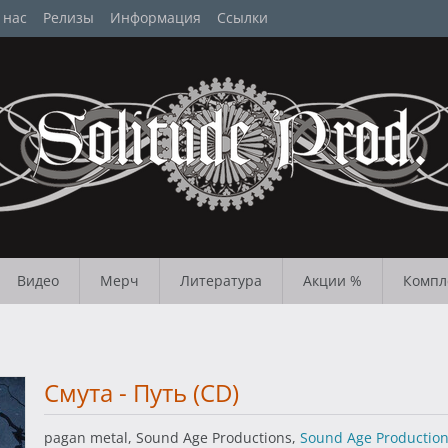
 нас
Релизы
Информация
Ссылки
Видео
Мерч
Литература
Акции %
Компл
Смута - Путь (CD)
pagan metal, Sound Age Productions,
Sound Age Productio