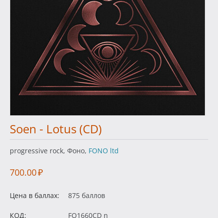
Soen - Lotus (CD)
progressive rock, Фоно,
FONO ltd
700.00
₽
Цена в баллах:
875 баллов
КОД:
FO1660CD n