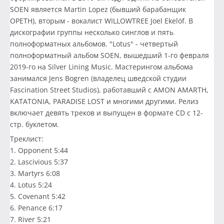
SOEN является Martin Lopez (бывший барабанщик
OPETH), вторым - вокалист WILLOWTREE Joel Ekelöf. В
дискографии группы несколько синглов и пять
полноформатных альбомов. "Lotus" - четвертый
полноформатный альбом SOEN, вышедший 1-го февраля
2019-го на Silver Lining Music. Мастерингом альбома
занимался Jens Bogren (владелец шведской студии
Fascination Street Studios), работавший с AMON AMARTH,
KATATONIA, PARADISE LOST и многими другими. Релиз
включает девять треков и выпущен в формате CD с 12-
стр. буклетом.
Треклист:
1. Opponent 5:44
2. Lascivious 5:37
3. Martyrs 6:08
4. Lotus 5:24
5. Covenant 5:42
6. Penance 6:17
7. River 5:21