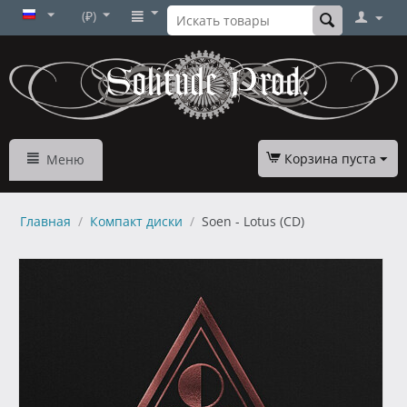
(₽)
Корзина пуста
Меню
Главная
/
Компакт диски
/
Soen - Lotus (CD)