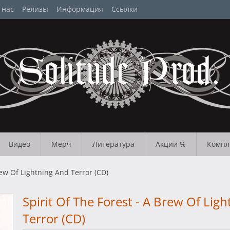
 нас
Релизы
Информация
Ссылки
Видео
Мерч
Литература
Акции %
Компл
rew Of Lightning And Terror (CD)
Spirit Of The Forest - A Brew Of Lig
Terror (CD)