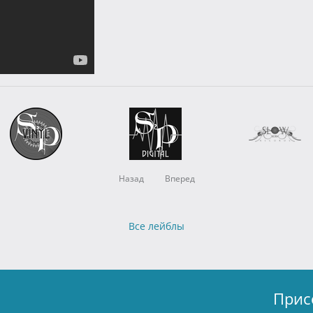
Назад
Вперед
Все лейблы
Прис