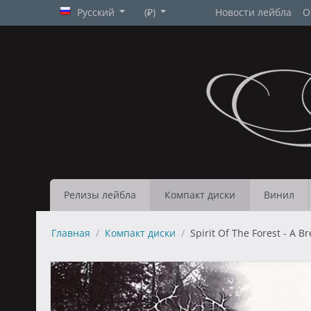
Русский
(₽)
Новости лейбла
О
Релизы лейбла
Компакт диски
Винил
Главная
/
Компакт диски
/
Spirit Of The Forest - A B