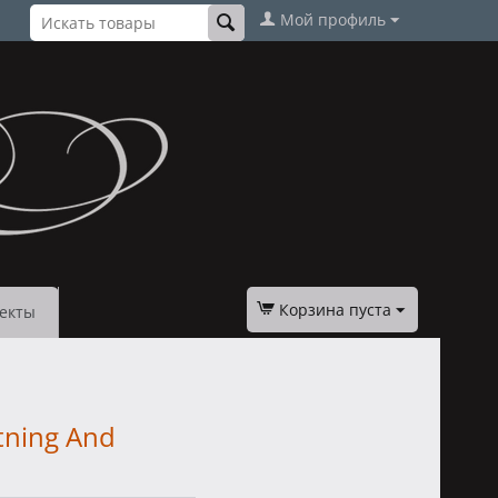
Мой профиль
Корзина пуста
екты
htning And