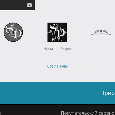
Назад
Вперед
Все лейблы
Прис
н
Покупательский сервис