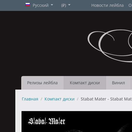
Русский
(₽)
Новости лейбла
О
Релизы лейбла
Компакт диски
Винил
Главная
/
Компакт диски
/
Stabat Mater - Stabat Mat