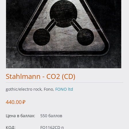
Stahlmann - CO2 (CD)
gothic/electro rock, Fono,
FONO ltd
440.00
₽
Цена в баллах:
550 баллов
КОД:
FO1162CD n