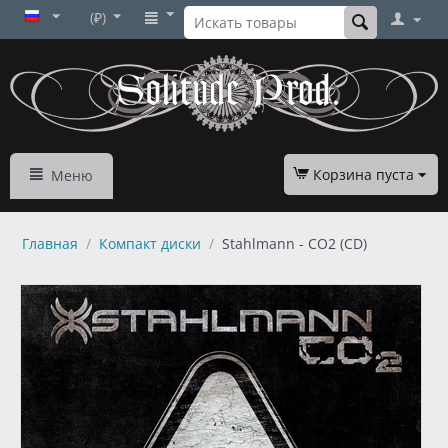
(₽)
Корзина пуста
Меню
Главная
/
Компакт диски
/
Stahlmann - CO2 (CD)