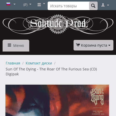
(₽)
Корзина пуста
Меню
Главная
/
Компакт диски
/
Sun Of The Dying - The Roar Of The Furious Sea (CD)
Digipak