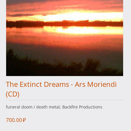
The Extinct Dreams - Ars Moriendi
(CD)
funeral doom / death metal, Backfire Productions
700.00
₽