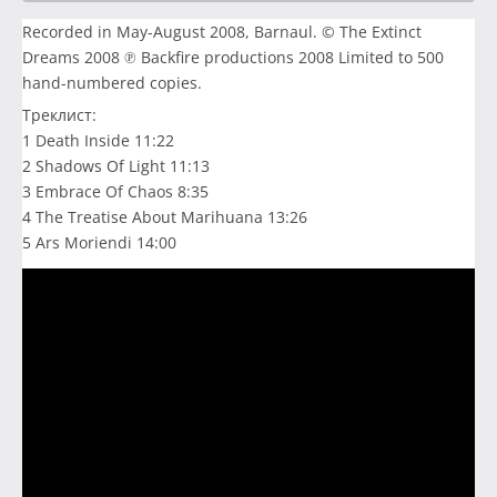
Recorded in May-August 2008, Barnaul. © The Extinct
Dreams 2008 ℗ Backfire productions 2008 Limited to 500
hand-numbered copies.
Треклист:
1 Death Inside 11:22
2 Shadows Of Light 11:13
3 Embrace Of Chaos 8:35
4 The Treatise About Marihuana 13:26
5 Ars Moriendi 14:00