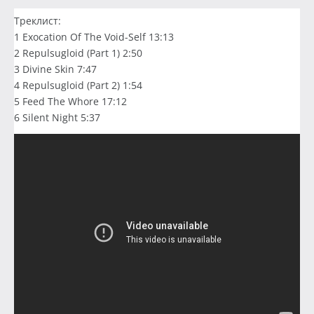
Треклист:
1 Exocation Of The Void-Self 13:13
2 Repulsugloid (Part 1) 2:50
3 Divine Skin 7:47
4 Repulsugloid (Part 2) 1:54
5 Feed The Whore 17:12
6 Silent Night 5:37