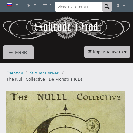
(₽)
Корзина пуста
Меню
Главная
/
Компакт диски
/
The Nulll Collective - De Monstris (CD)