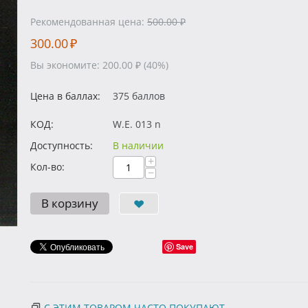
Рекомендованная цена:
500.00
₽
300.00
₽
Вы экономите:
200.00
₽
(
40
%)
Цена в баллах:
375 баллов
КОД:
W.E. 013 n
Доступность:
В наличии
+
Кол-во:
−
В корзину
Save
С ЭТИМ ТОВАРОМ ЧАСТО ПОКУПАЮТ...