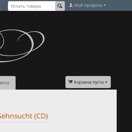
Мой профиль
Корзина пуста
екты
 Sehnsucht (CD)