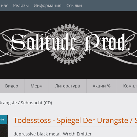
 нас
Релизы
Информация
Ссылки
Видео
Мерч
Литература
Акции %
Компл
Urangste / Sehnsucht (CD)
Todesstoss - Spiegel Der Urangste /
0%
depressive black metal, Wroth Emitter