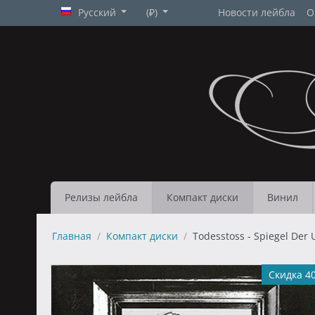
Русский
(₽)
Новости лейбла
О
Релизы лейбла
Компакт диски
Винил
Главная
/
Компакт диски
/
Todesstoss - Spiegel Der 
Скидка 4