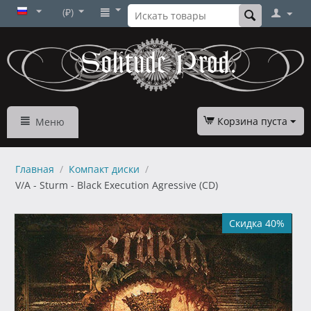
(₽)
Корзина пуста
Меню
Главная
/
Компакт диски
/
V/A - Sturm - Black Execution Agressive (CD)
Скидка 40%