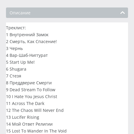
Описание
Треклист:
1 Внутренний Замок
2 Смерть, Как Спасение!
3 Чернь
4 Вар-Шаб-Ниггурат
5 Start Up Me!
6 Shugara
7 Стезя
8 Преддверие Смерти
9 Dead Stream To Follow
10 I Hate You Jesus Christ
11 Across The Dark
12 The Chaos Will Never End
13 Lucifer Rising
14 Мой Ответ Религии
15 Lost To Wander In The Void