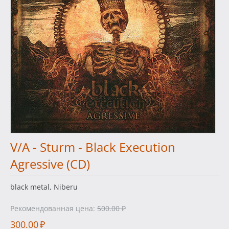
V/A - Sturm - Black Execution
Agressive (CD)
black metal, Niberu
Рекомендованная цена:
500.00
₽
300.00
₽