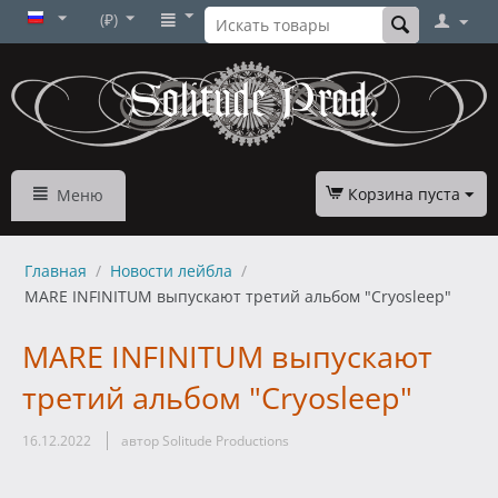
(₽)
Корзина пуста
Меню
Главная
/
Новости лейбла
/
MARE INFINITUM выпускают третий альбом "Cryosleep"
MARE INFINITUM выпускают
третий альбом "Cryosleep"
16.12.2022
автор Solitude Productions