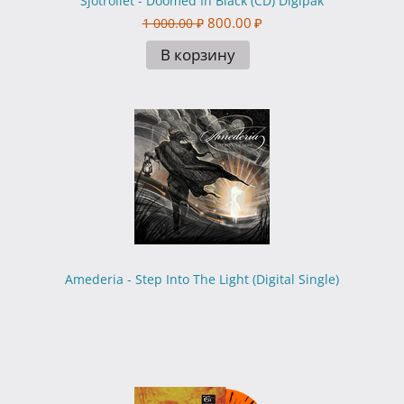
Sjotrollet - Doomed In Black (CD) Digipak
800.00
₽
1 000.00
₽
В корзину
Amederia - Step Into The Light (Digital Single)