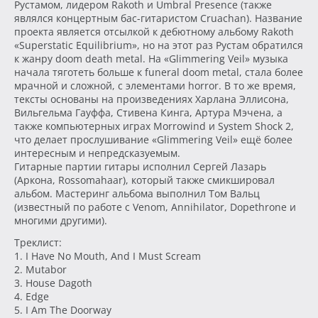
Рустамом, лидером Rakoth и Umbral Presence (также
являлся концертным бас-гитаристом Cruachan). Название
проекта является отсылкой к дебютному альбому Rakoth
«Superstatic Equilibrium», но на этот раз Рустам обратился
к жанру doom death metal. На «Glimmering Veil» музыка
начала тяготеть больше к funeral doom metal, стала более
мрачной и сложной, с элементами horror. В то же время,
тексты основаны на произведениях Харлана Эллисона,
Вильгельма Гауффа, Стивена Кинга, Артура Мэчена, а
также компьютерных играх Morrowind и System Shock 2,
что делает прослушивание «Glimmering Veil» ещё более
интересным и непредсказуемым.
Гитарные партии гитары исполнил Сергей Лазарь
(Аркона, Rossomahaar), который также смикшировал
альбом. Мастеринг альбома выполнил Том Вальц
(известный по работе с Venom, Annihilator, Dopethrone и
многими другими).
Треклист:
1. I Have No Mouth, And I Must Scream
2. Mutabor
3. House Dagoth
4. Edge
5. I Am The Doorway