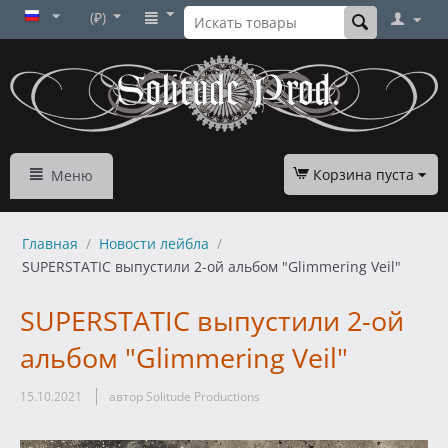
(₽)
Корзина пуста
Меню
Главная
/
Новости лейбла
/
SUPERSTATIC выпустили 2-ой альбом "Glimmering Veil"
SUPERSTATIC выпустили 2-ой
альбом "Glimmering Veil"
15.10.2021
автор Solitude Productions