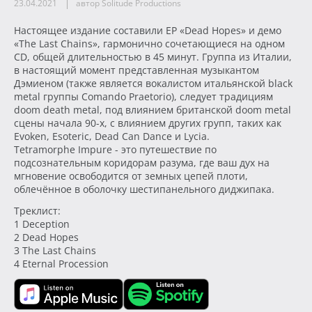
23.04.2021
автор Solitude Productions
Настоящее издание составили EP «Dead Hopes» и демо
«The Last Chains», гармонично сочетающиеся на одном
CD, общей длительностью в 45 минут. Группа из Италии,
в настоящий момент представленная музыкантом
Дэмиеном (также является вокалистом итальянской black
metal группы Comando Praetorio), следует традициям
doom death metal, под влиянием британской doom metal
сцены начала 90-х, с влиянием других групп, таких как
Evoken, Esoteric, Dead Can Dance и Lycia.
Tetramorphe Impure - это путешествие по
подсознательным коридорам разума, где ваш дух на
мгновение освободится от земных цепей плоти,
облечённое в оболочку шестипанельного диджипака.
Треклист:
1 Deception
2 Dead Hopes
3 The Last Chains
4 Eternal Procession