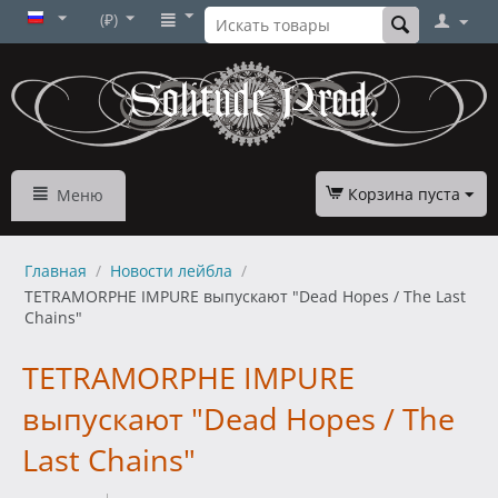
(₽)
Корзина пуста
Меню
Главная
/
Новости лейбла
/
TETRAMORPHE IMPURE выпускают "Dead Hopes / The Last
Chains"
TETRAMORPHE IMPURE
выпускают "Dead Hopes / The
Last Chains"