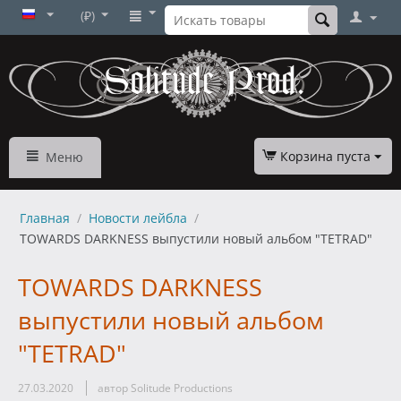
(₽)
Корзина пуста
Меню
Главная
/
Новости лейбла
/
TOWARDS DARKNESS выпустили новый альбом "TETRAD"
TOWARDS DARKNESS
выпустили новый альбом
"TETRAD"
27.03.2020
автор Solitude Productions