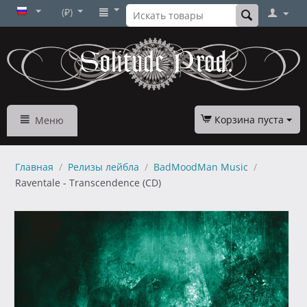
(₽)
Корзина пуста
Меню
Главная
/
Релизы лейбла
/
BadMoodMan Music
/
Raventale - Transcendence (CD)