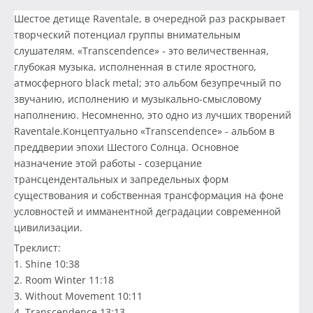
Шестое детище Raventale, в очередной раз раскрывает
творческий потенциал группы внимательным
слушателям. «Transcendence» - это величественная,
глубокая музыка, исполненная в стиле яростного,
атмосферного black metal; это альбом безупречный по
звучанию, исполнению и музыкально-смысловому
наполнению. Несомненно, это одно из лучших творений
Raventale.Концептуально «Transcendence» - альбом в
преддверии эпохи Шестого Солнца. Основное
назначение этой работы - созерцание
трансцендентальных и запредельных форм
существования и собственная трансформация на фоне
условностей и имманентной деградации современной
цивилизации.
Треклист:
1. Shine 10:38
2. Room Winter 11:18
3. Without Movement 10:11
4. Transcendence 13:13