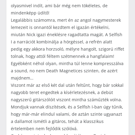
olyasmivel indít, ami bár még nem tökéletes, de
mindenképp üdítő!
Legalábbis számomra, mert én az angol nagymesterek
lemezeit is onnantól kezdtem el igazán értékelni,
miután Nick igazi éneklésre ragadtatta magát. A Selfish
I a narrációt kombinálja a hörgéssel, a refrén alatt
pedig egy akkora horzsoló, mélyre hangolt, szigorú riffet
tolnak, hogy attól féltem szétmennek a hangfalaim!
Egyébként néhol olyan, mintha túl lenne kompresszálva
a sound, no nem Death Magnetices szinten, de azért
majdnem…
Viszont már az első két dal után feltűnt, hogy bár sokkal
nagyobb teret engedtek a kísérletezésnek, a debüt
nagyszerű gitárszólóit viszont mintha száműzték volna.
Mondjuk vannak díszítések, és a Selfish I-ban úgy tűnik,
hogy már-már elindul valami, de aztán szinte ugyanazt
a dallamot ismétli a gitáros, tehát a klasszikus
értelemben nem fejlődik szólóvá.