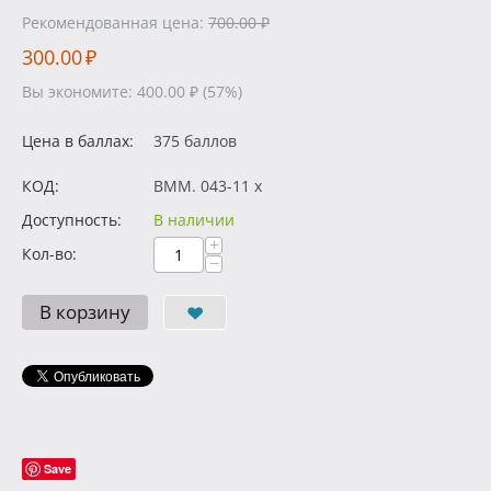
Рекомендованная цена:
700.00
₽
300.00
₽
Вы экономите:
400.00
₽
(
57
%)
Цена в баллах:
375 баллов
КОД:
BMM. 043-11 x
Доступность:
В наличии
+
Кол-во:
−
В корзину
Save