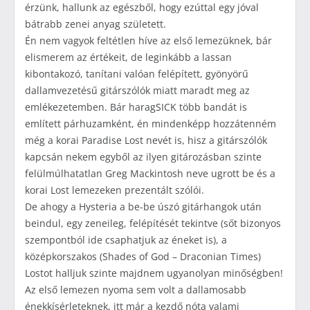
érzünk, hallunk az egészből, hogy ezúttal egy jóval
bátrabb zenei anyag született.
Én nem vagyok feltétlen híve az első lemezüknek, bár
elismerem az értékeit, de leginkább a lassan
kibontakozó, tanítani valóan felépített, gyönyörű
dallamvezetésű gitárszólók miatt maradt meg az
emlékezetemben. Bár haragSICK több bandát is
említett párhuzamként, én mindenképp hozzátenném
még a korai Paradise Lost nevét is, hisz a gitárszólók
kapcsán nekem egyből az ilyen gitározásban szinte
felülmúlhatatlan Greg Mackintosh neve ugrott be és a
korai Lost lemezeken prezentált szólói.
De ahogy a Hysteria a be-be úszó gitárhangok után
beindul, egy zeneileg, felépítését tekintve (sőt bizonyos
szempontból ide csaphatjuk az éneket is), a
középkorszakos (Shades of God – Draconian Times)
Lostot halljuk szinte majdnem ugyanolyan minőségben!
Az első lemezen nyoma sem volt a dallamosabb
énekkísérleteknek, itt már a kezdő nóta valami