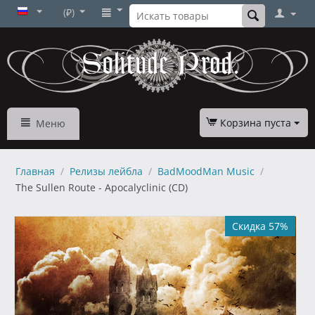
(₽)
Корзина пуста
Меню
Главная
/
Релизы лейбла
/
BadMoodMan Music
/
The Sullen Route - Apocalyclinic (CD)
Скидка 57%