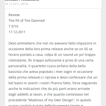
24.12.2011, 00:56
Review
The Pit of The Damned
7.5/10
17.12.2011
Devo ammettere che non mi avevano fatto impazzire in
occasione della loro prima release anche se un 65 se
l’erano portato a casa, colpa di un sound un po’ troppo
ridondante, fin troppo asfissiante e privo di una certa
personalità. Il quartetto russo (orfano della bella
bassista che aveva popolato i miei sogni in occasione
della prima release) ci riprova e devo confessare che un
bel balzo in avanti i nostri l’hanno fatto, forse seguendo
anche le indicazioni che da più parti erano arrivate
dagli addetti ai lavori, e che quanto contestavo nel
precedente “Madness of my Own Design”, in questo
nuovo capitolo è stato definitivamente limato e