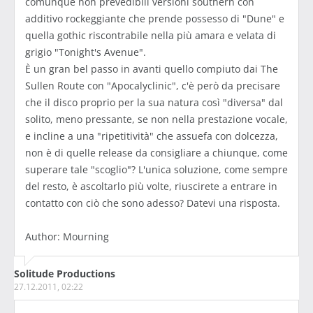
comunque non prevedibili versioni southern con
additivo rockeggiante che prende possesso di "Dune" e
quella gothic riscontrabile nella più amara e velata di
grigio "Tonight's Avenue".
È un gran bel passo in avanti quello compiuto dai The
Sullen Route con "Apocalyclinic", c'è però da precisare
che il disco proprio per la sua natura così "diversa" dal
solito, meno pressante, se non nella prestazione vocale,
e incline a una "ripetitività" che assuefa con dolcezza,
non è di quelle release da consigliare a chiunque, come
superare tale "scoglio"? L'unica soluzione, come sempre
del resto, è ascoltarlo più volte, riuscirete a entrare in
contatto con ciò che sono adesso? Datevi una risposta.
Author: Mourning
Solitude Productions
27.12.2011, 02:22