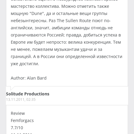
мастерство коллектива. Можно отметить также
мощную "Dune", да и остальные вещи группы
небезынтересны. Раз The Sullen Route поют по-
английски, значит, амбиции команды отнюдь не
ограничиваются Россией; правда, добиться успеха в
Европе им будет непросто: велика конкуренция. Тем
не менее, пожелаем музыкантам удачи и за
границей. А в России они определенной известности
уже достигли.
Author: Alan Bard
Solitude Productions
13.11.2011, 02:35
Review
Femforgacs
7.7/10