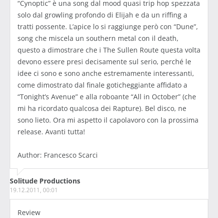
“Cynoptic” è una song dal mood quasi trip hop spezzata
solo dal growling profondo di Elijah e da un riffing a
tratti possente. L’apice lo si raggiunge però con “Dune”,
song che miscela un southern metal con il death,
questo a dimostrare che i The Sullen Route questa volta
devono essere presi decisamente sul serio, perché le
idee ci sono e sono anche estremamente interessanti,
come dimostrato dal finale goticheggiante affidato a
“Tonight’s Avenue” e alla roboante “All in October” (che
mi ha ricordato qualcosa dei Rapture). Bel disco, ne
sono lieto. Ora mi aspetto il capolavoro con la prossima
release. Avanti tutta!
Author: Francesco Scarci
Solitude Productions
19.12.2011, 00:01
Review