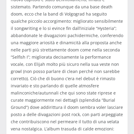
sistemato. Partendo comunque da una base death
doom, ecco che la band di Volgograd ha seguito
qualche piccolo accorgimento: migliorato sensibilmente
il songwriting e lo si evince fin dall’iniziale “Hysteria”;
abbandonate le divagazioni pachidermiche, conferendo
una maggiore ariosità e dinamicità alla proposta anche
nelle parti più strettamente doom come nella seconda
“Selfish I”; migliorata decisamente la performance
vocale, con Elijah molto più sicuro nella sua veste non
growl (non posso parlare di clean perché non sarebbe
corretto). Ciò che di buono c’era nel debut è rimasto
invariato e sto parlando di quelle atmosfere
malinconiche/autunnali che qui sono state riprese e
curate maggiormente nei dettagli (splendida “Burial
Ground”) dove addirittura il doom sembra voler lasciare
posto a delle divagazioni post rock, con parti arpeggiate
che contribuiscono nel permeare il tutto di una velata
vena nostalgica. L’album trasuda di calde emozioni: