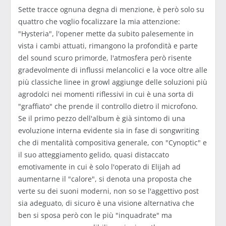
Sette tracce ognuna degna di menzione, è però solo su
quattro che voglio focalizzare la mia attenzione:
"Hysteria", l'opener mette da subito palesemente in
vista i cambi attuati, rimangono la profondità e parte
del sound scuro primorde, l'atmosfera però risente
gradevolmente di influssi melancolici e la voce oltre alle
più classiche linee in growl aggiunge delle soluzioni più
agrodolci nei momenti riflessivi in cui è una sorta di
"graffiato" che prende il controllo dietro il microfono.
Se il primo pezzo dell'album è già sintomo di una
evoluzione interna evidente sia in fase di songwriting
che di mentalità compositiva generale, con "Cynoptic" e
il suo atteggiamento gelido, quasi distaccato
emotivamente in cui è solo l'operato di Elijah ad
aumentarne il "calore", si denota una proposta che
verte su dei suoni moderni, non so se l'aggettivo post
sia adeguato, di sicuro è una visione alternativa che
ben si sposa però con le più "inquadrate" ma