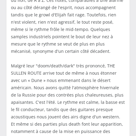
du lion, de A à Z. Ces notes, comparables à une alarme
ou au côté dérangé de l'esprit, nous accompagnent
tandis que le growl d'Elijah fait rage. Toutefois, rien
n'est violent, rien n'est agressif, le tout reste posé,
même si le rythme frôle le mid-tempo. Quelques
samples industriels pointent le bout de leur nez à
mesure que le rythme se veut de plus en plus
mécanisé, synonyme d'un certain côté décadent.
Malgré leur "doom/death/dark" très prononcé, THE
SULLEN ROUTE arrive tout de même à nous étonner
avec un « Dune » nous emmenant dans le désert
américain. Nous avons quitté l'atmosphère hivernale
de la Russie pour des contrées plus chaleureuses, plus
apaisantes. C'est l'été. Le rythme est calme, la basse est
le fil conducteur, tandis que des guitares presque
acoustiques nous jouent des airs digne d'un western.
Et même si des parties plus death font leur apparition,
notamment à cause de la mise en puissance des