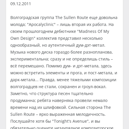
09.12.2011
Волгоградская группа The Sullen Route еще довольна
молода; "Apocalyclinic" – лишь вторая их работа. На
своем прошлогоднем дебютнике "Madness Of My
Own Design" коллектив представил несколько
однообразный, но аутентичный дум-дэт-метал.
Музыка нового диска гораздо более разнопланова,
экспериментальна; сразу и не определишь стиль –
всё перемешано. Помимо дум- и дэт-метала, здесь
можно встретить элементы и прога, и пост-метала, и
дарк-метала... Правда, менее тяжелыми композиции
волгоградцев не стали, сохранен и гроул-вокал.
Заметно, что структура песен тщательно
продуманна; ребята наверняка провели немало
времени над их шлифовкой. Сильная сторона The
Sullen Route – ярко выраженная мелодичность.
Послушайте хотя бы "Tonight's Avenue", и вы
обязательно оцените незаурядное композиторское