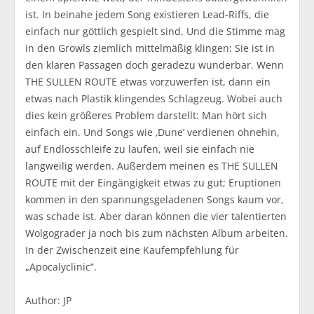
ist. In beinahe jedem Song existieren Lead-Riffs, die
einfach nur göttlich gespielt sind. Und die Stimme mag
in den Growls ziemlich mittelmäßig klingen: Sie ist in
den klaren Passagen doch geradezu wunderbar. Wenn
THE SULLEN ROUTE etwas vorzuwerfen ist, dann ein
etwas nach Plastik klingendes Schlagzeug. Wobei auch
dies kein größeres Problem darstellt: Man hört sich
einfach ein. Und Songs wie ‚Dune’ verdienen ohnehin,
auf Endlosschleife zu laufen, weil sie einfach nie
langweilig werden. Außerdem meinen es THE SULLEN
ROUTE mit der Eingängigkeit etwas zu gut; Eruptionen
kommen in den spannungsgeladenen Songs kaum vor,
was schade ist. Aber daran können die vier talentierten
Wolgograder ja noch bis zum nächsten Album arbeiten.
In der Zwischenzeit eine Kaufempfehlung für
„Apocalyclinic“.
Author: JP