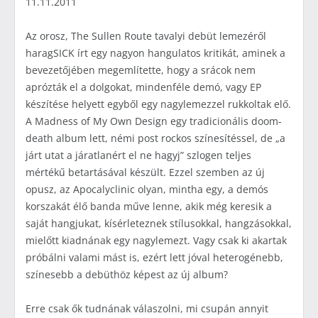
11.11.2011
Az orosz, The Sullen Route tavalyi debüt lemezéről
haragSICK írt egy nagyon hangulatos kritikát, aminek a
bevezetőjében megemlítette, hogy a srácok nem
aprózták el a dolgokat, mindenféle demó, vagy EP
készítése helyett egyből egy nagylemezzel rukkoltak elő.
A Madness of My Own Design egy tradicionális doom-
death album lett, némi post rockos színesítéssel, de „a
járt utat a járatlanért el ne hagyj” szlogen teljes
mértékű betartásával készült. Ezzel szemben az új
opusz, az Apocalyclinic olyan, mintha egy, a demós
korszakát élő banda műve lenne, akik még keresik a
saját hangjukat, kísérleteznek stílusokkal, hangzásokkal,
mielőtt kiadnának egy nagylemezt. Vagy csak ki akartak
próbálni valami mást is, ezért lett jóval heterogénebb,
színesebb a debüthöz képest az új album?
Erre csak ők tudnának válaszolni, mi csupán annyit