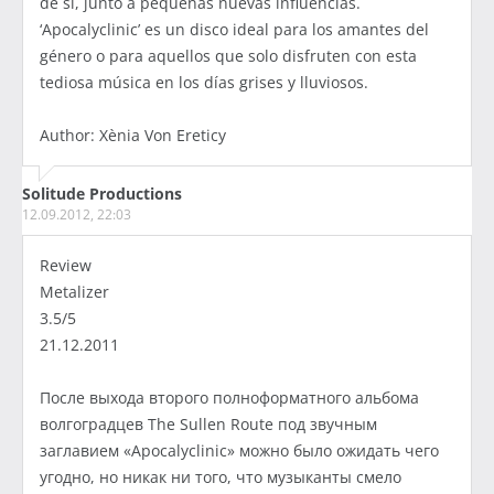
de sí, junto a pequeñas nuevas influencias.
‘Apocalyclinic’ es un disco ideal para los amantes del
género o para aquellos que solo disfruten con esta
tediosa música en los días grises y lluviosos.
Author: Xènia Von Ereticy
Solitude Productions
12.09.2012, 22:03
Review
Metalizer
3.5/5
21.12.2011
После выхода второго полноформатного альбома
волгоградцев The Sullen Route под звучным
заглавием «Apocalyclinic» можно было ожидать чего
угодно, но никак ни того, что музыканты смело