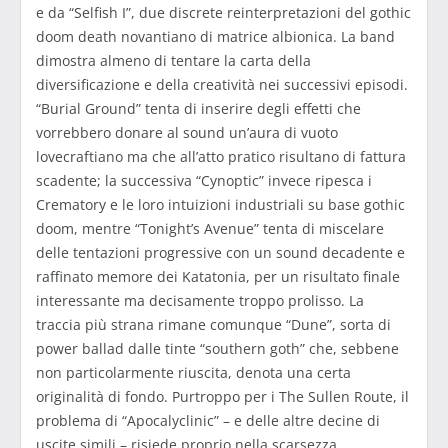
e da “Selfish I”, due discrete reinterpretazioni del gothic
doom death novantiano di matrice albionica. La band
dimostra almeno di tentare la carta della
diversificazione e della creatività nei successivi episodi.
“Burial Ground” tenta di inserire degli effetti che
vorrebbero donare al sound un’aura di vuoto
lovecraftiano ma che all’atto pratico risultano di fattura
scadente; la successiva “Cynoptic” invece ripesca i
Crematory e le loro intuizioni industriali su base gothic
doom, mentre “Tonight’s Avenue” tenta di miscelare
delle tentazioni progressive con un sound decadente e
raffinato memore dei Katatonia, per un risultato finale
interessante ma decisamente troppo prolisso. La
traccia più strana rimane comunque “Dune”, sorta di
power ballad dalle tinte “southern goth” che, sebbene
non particolarmente riuscita, denota una certa
originalità di fondo. Purtroppo per i The Sullen Route, il
problema di “Apocalyclinic” – e delle altre decine di
uscite simili – risiede proprio nella scarsezza