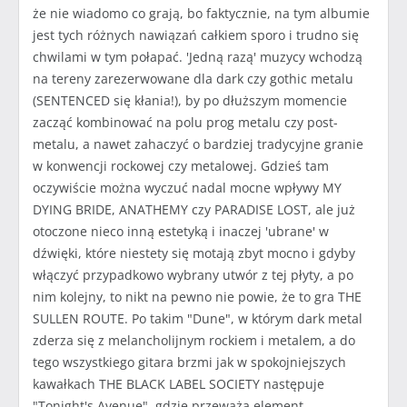
że nie wiadomo co grają, bo faktycznie, na tym albumie
jest tych różnych nawiązań całkiem sporo i trudno się
chwilami w tym połapać. 'Jedną razą' muzycy wchodzą
na tereny zarezerwowane dla dark czy gothic metalu
(SENTENCED się kłania!), by po dłuższym momencie
zacząć kombinować na polu prog metalu czy post-
metalu, a nawet zahaczyć o bardziej tradycyjne granie
w konwencji rockowej czy metalowej. Gdzieś tam
oczywiście można wyczuć nadal mocne wpływy MY
DYING BRIDE, ANATHEMY czy PARADISE LOST, ale już
otoczone nieco inną estetyką i inaczej 'ubrane' w
dźwięki, które niestety się motają zbyt mocno i gdyby
włączyć przypadkowo wybrany utwór z tej płyty, a po
nim kolejny, to nikt na pewno nie powie, że to gra THE
SULLEN ROUTE. Po takim "Dune", w którym dark metal
zderza się z melancholijnym rockiem i metalem, a do
tego wszystkiego gitara brzmi jak w spokojniejszych
kawałkach THE BLACK LABEL SOCIETY następuje
"Tonight's Avenue", gdzie przeważa element