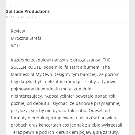
Solitude Productions
02.09.2012, 22:16
Review
Mroczna Strefa
5/10
Każdemu zespołowi należy się druga szansa. THE
SULLEN ROUTE 'popełniło' falstart albumem "The
Madness of My Own Design", tym bardziej, że poziom
tego krążka był - delikatnie mówiąc - słaby, a typowo
pojmowany doom/death metal zupełnie
nieinteresujący. "Apocalyclinic" powstało ponad rok
później od debiutu i słychać, że panowie przynajmniej
przyłożyli się, by nie było aż tak słabo. Odeszli od
formuły nieudolnego kopiowania mistrzów i po wielu
próbach oraz koncertach coś jednak z siebie wykrzesali.
Teraz pewnie pod ich kierunkiem pojawią się zarzuty,