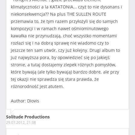
klimatyczności a la KATATONIA... czyż to nie dysonans i
niekonsekwencja?? Na plus THE SULLEN ROUTE
przemawia to, że tym razem przyłożyli się do samych
kompozycji i w ramach nawet ośmiominutowego
kawałka nie przynudzają, choć wszystko momentami
rozłazi się i na dobrą sprawę nie wiadomo czy to
jeszcze ten sam utwór, czy już kolejny. Drugi album to
już najwyższa pora, by opowiedzieć się po jakiejś
stronie, a tutaj dostajemy zlepek różnych pomysłów,
które bywają (ale tylko bywają) bardzo dobre, ale przy
tej okazji nie sprawdza się stara prawda, że
różnorodność jest atutem.
Author: Diovis
Solitude Productions
29.07.2012, 21:38