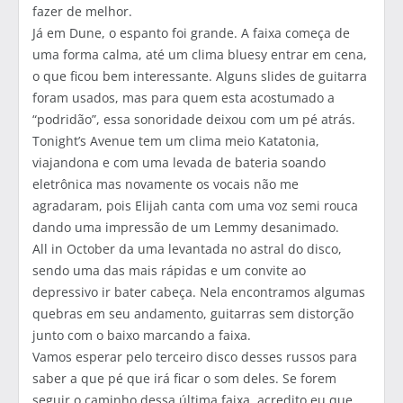
fazer de melhor.
Já em Dune, o espanto foi grande. A faixa começa de
uma forma calma, até um clima bluesy entrar em cena,
o que ficou bem interessante. Alguns slides de guitarra
foram usados, mas para quem esta acostumado a
“podridão”, essa sonoridade deixou com um pé atrás.
Tonight’s Avenue tem um clima meio Katatonia,
viajandona e com uma levada de bateria soando
eletrônica mas novamente os vocais não me
agradaram, pois Elijah canta com uma voz semi rouca
dando uma impressão de um Lemmy desanimado.
All in October da uma levantada no astral do disco,
sendo uma das mais rápidas e um convite ao
depressivo ir bater cabeça. Nela encontramos algumas
quebras em seu andamento, guitarras sem distorção
junto com o baixo marcando a faixa.
Vamos esperar pelo terceiro disco desses russos para
saber a que pé que irá ficar o som deles. Se forem
seguir o caminho dessa última faixa, acredito eu que