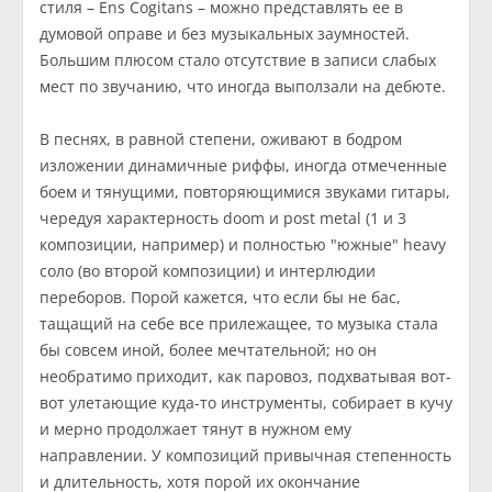
стиля – Ens Cogitans – можно представлять ее в
думовой оправе и без музыкальных заумностей.
Большим плюсом стало отсутствие в записи слабых
мест по звучанию, что иногда выползали на дебюте.
В песнях, в равной степени, оживают в бодром
изложении динамичные риффы, иногда отмеченные
боем и тянущими, повторяющимися звуками гитары,
чередуя характерность doom и post metal (1 и 3
композиции, например) и полностью "южные" heavy
соло (во второй композиции) и интерлюдии
переборов. Порой кажется, что если бы не бас,
тащащий на себе все прилежащее, то музыка стала
бы совсем иной, более мечтательной; но он
необратимо приходит, как паровоз, подхватывая вот-
вот улетающие куда-то инструменты, собирает в кучу
и мерно продолжает тянут в нужном ему
направлении. У композиций привычная степенность
и длительность, хотя порой их окончание