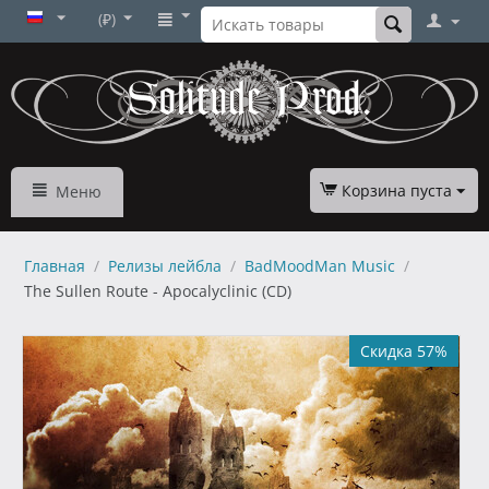
(₽)
Корзина пуста
Меню
Главная
/
Релизы лейбла
/
BadMoodMan Music
/
The Sullen Route - Apocalyclinic (CD)
Скидка 57%