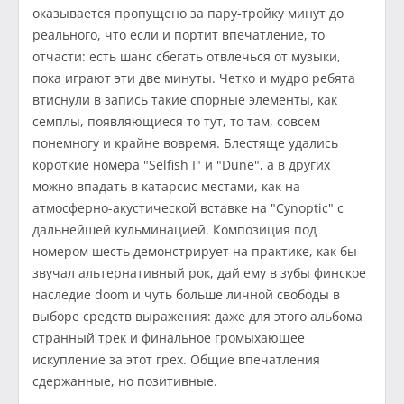
оказывается пропущено за пару-тройку минут до
реального, что если и портит впечатление, то
отчасти: есть шанс сбегать отвлечься от музыки,
пока играют эти две минуты. Четко и мудро ребята
втиснули в запись такие спорные элементы, как
семплы, появляющиеся то тут, то там, совсем
понемногу и крайне вовремя. Блестяще удались
короткие номера "Selfish I" и "Dune", а в других
можно впадать в катарсис местами, как на
атмосферно-акустической вставке на "Cynoptic" с
дальнейшей кульминацией. Композиция под
номером шесть демонстрирует на практике, как бы
звучал альтернативный рок, дай ему в зубы финское
наследие doom и чуть больше личной свободы в
выборе средств выражения: даже для этого альбома
странный трек и финальное громыхающее
искупление за этот грех. Общие впечатления
сдержанные, но позитивные.