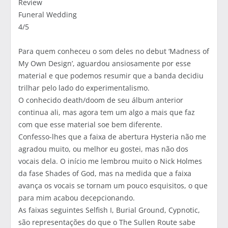
Review
Funeral Wedding
4/5
Para quem conheceu o som deles no debut ‘Madness of
My Own Design’, aguardou ansiosamente por esse
material e que podemos resumir que a banda decidiu
trilhar pelo lado do experimentalismo.
O conhecido death/doom de seu álbum anterior
continua ali, mas agora tem um algo a mais que faz
com que esse material soe bem diferente.
Confesso-lhes que a faixa de abertura Hysteria não me
agradou muito, ou melhor eu gostei, mas não dos
vocais dela. O início me lembrou muito o Nick Holmes
da fase Shades of God, mas na medida que a faixa
avança os vocais se tornam um pouco esquisitos, o que
para mim acabou decepcionando.
As faixas seguintes Selfish I, Burial Ground, Cypnotic,
são representações do que o The Sullen Route sabe