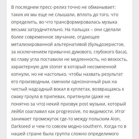
В последнем пресс-релиз точно не обманывает:
таких их мы еще не слышали, вплоть до того, что
определить, во что трансформировалась музыка
весьма затруднительно. На пальцах – они сделали
более современное звучание, отдающее
метализированной альтернативой (бульдозеристое,
за исключением привычно думового, глубокого баса),
во главу угла поставили не медленность, но вязкость,
характерную для stoner в который несомненной
копнули, но не настолько, чтобы назвать результат
его производным, сменили однозначный рык на
чистый надсадный вокал в куплетах, возвращаясь к
смаку гроула в припевах, притянули (даже не
понятно за что) некий призвук post музыки, который
лейбл озаглавил как progressive, по видимости. Итог
занимает промежуток где-то между польским Aion,
Darkseed и чем-то совсем модно-southern. Когда-то в
нашей стране была группа сложно определимого