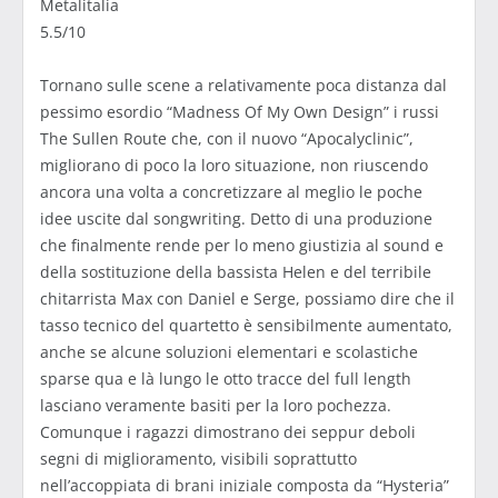
Metalitalia
5.5/10
Tornano sulle scene a relativamente poca distanza dal
pessimo esordio “Madness Of My Own Design” i russi
The Sullen Route che, con il nuovo “Apocalyclinic”,
migliorano di poco la loro situazione, non riuscendo
ancora una volta a concretizzare al meglio le poche
idee uscite dal songwriting. Detto di una produzione
che finalmente rende per lo meno giustizia al sound e
della sostituzione della bassista Helen e del terribile
chitarrista Max con Daniel e Serge, possiamo dire che il
tasso tecnico del quartetto è sensibilmente aumentato,
anche se alcune soluzioni elementari e scolastiche
sparse qua e là lungo le otto tracce del full length
lasciano veramente basiti per la loro pochezza.
Comunque i ragazzi dimostrano dei seppur deboli
segni di miglioramento, visibili soprattutto
nell’accoppiata di brani iniziale composta da “Hysteria”