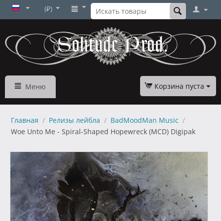
(₽)
Корзина пуста
Меню
Главная
/
Релизы лейбла
/
BadMoodMan Music
/
Woe Unto Me - Spiral-Shaped Hopewreck (MCD) Digipak