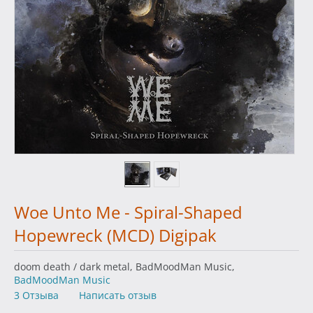
Woe Unto Me - Spiral-Shaped
Hopewreck (MCD) Digipak
doom death / dark metal, BadMoodMan Music,
BadMoodMan Music
3 Отзыва
Написать отзыв