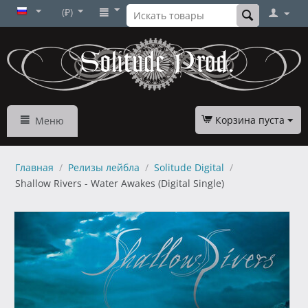
(₽)
Корзина пуста
Меню
Главная
/
Релизы лейбла
/
Solitude Digital
/
Shallow Rivers - Water Awakes (Digital Single)