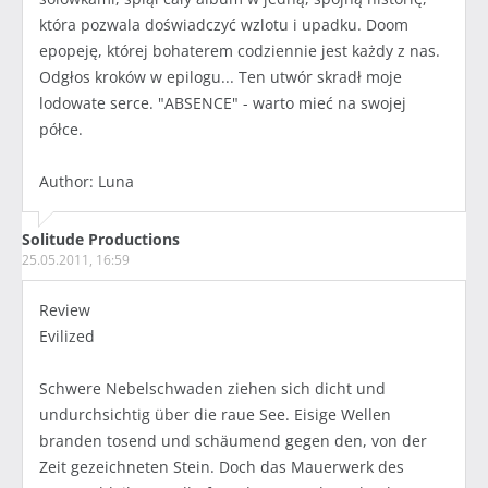
która pozwala doświadczyć wzlotu i upadku. Doom
epopeję, której bohaterem codziennie jest każdy z nas.
Odgłos kroków w epilogu... Ten utwór skradł moje
lodowate serce. "ABSENCE" - warto mieć na swojej
półce.
Author: Luna
Solitude Productions
25.05.2011, 16:59
Review
Evilized
Schwere Nebelschwaden ziehen sich dicht und
undurchsichtig über die raue See. Eisige Wellen
branden tosend und schäumend gegen den, von der
Zeit gezeichneten Stein. Doch das Mauerwerk des