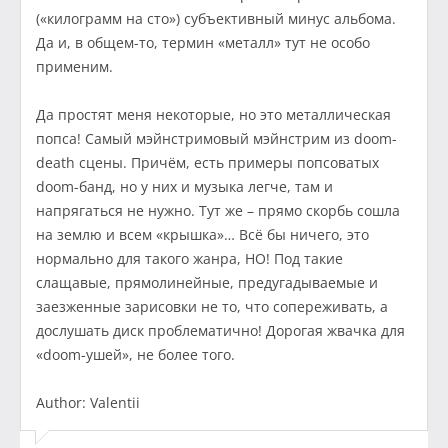
(«килограмм на сто») субъективный минус альбома.
Да и, в общем-то, термин «металл» тут не особо
применим.
Да простят меня некоторые, но это металлическая
попса! Самый мэйнстримовый мэйнстрим из doom-
death сцены. Причём, есть примеры попсоватых
doom-банд, но у них и музыка легче, там и
напрягаться не нужно. Тут же – прямо скорбь сошла
на землю и всем «крышка»… Всё бы ничего, это
нормально для такого жанра, НО! Под такие
слащавые, прямолинейные, предугадываемые и
заезженные зарисовки не то, что сопереживать, а
дослушать диск проблематично! Дорогая жвачка для
«doom-ушей», не более того.
Author: Valentii