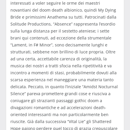
interessati a voler seguire le orme dei maestri
novantiani del doom death albionico, quindi My Dying
Bride e primissimi Anathema su tutti. Patrocinati dalla
Solitude Productions, “Absence” rappresenta l’esordio
sulla lunga distanza per il sestetto ateniese; i sette
brani qui contenuti, ad eccezione della strumentale
“Lament, in F# Minor”, sono decisamente lunghi e
strutturati, sebbene non brillino di luce propria. Oltre
ad una certa, accettabile carenza di originalità, la
musica dei nostri a tratti sfocia nella ripetitività e va
incontro a momenti di stasi, probabilmente dovuti alla
scarsa esperienza nel maneggiare una materia tanto
delicata. Peccato, in quanto l’iniziale “Amidst Nocturnal
Silence” pareva promettere grandi cose e riusciva a
coniugare gli strazianti passaggi gothic doom a
divagazioni romantiche e ad accelerazioni death-
oriented interessanti ma non particolarmente ben
riuscite. Già dalla successiva “Vital Lie” gli Shattered
Hope paiono perdere quel tocco di grazia crepuscolare