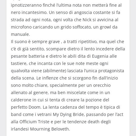
ipnotizzeranno finché l’ultima nota non metterà fine al
nero incantesimo. Un senso di angoscia costante si fa
strada ad ogni nota, ogni volta che Nick si avvicina al
microfono caricando un grido soffocato, un growl da
manuale.
Il suono è sempre grave , a tratti ripetitivo, ma quel che
c’è di già sentito, scompare dietro il lento incedere della
pesante batteria e dietro le abili dita di Eugenia alle
tastiere, che incanta con le sue note meste ogni
qualvolta viene (abilmente) lasciata l’unica protagonista
della scena. Le inflenze che si scorgono fin dall’inizio
sono molto chiare, specialmente per un orecchio
allenato al genere, ma ben miscelate come in un
calderone in cui si tenta di creare la pozione del
perfetto Doom. La lenta cadenza del tempo è tipica di
band come i vetrani My Dying Bride, passando per l’act
alla Officium Triste e per le tendenze death degli
irlandesi Mourning Beloveth.