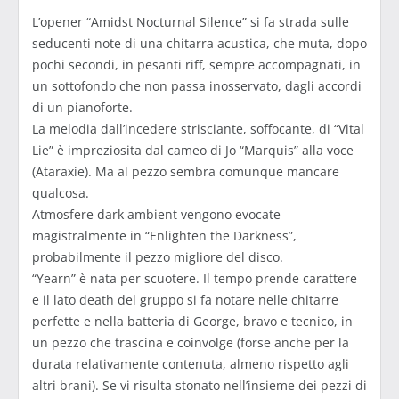
L’opener “Amidst Nocturnal Silence” si fa strada sulle
seducenti note di una chitarra acustica, che muta, dopo
pochi secondi, in pesanti riff, sempre accompagnati, in
un sottofondo che non passa inosservato, dagli accordi
di un pianoforte.
La melodia dall’incedere strisciante, soffocante, di “Vital
Lie” è impreziosita dal cameo di Jo “Marquis” alla voce
(Ataraxie). Ma al pezzo sembra comunque mancare
qualcosa.
Atmosfere dark ambient vengono evocate
magistralmente in “Enlighten the Darkness”,
probabilmente il pezzo migliore del disco.
“Yearn” è nata per scuotere. Il tempo prende carattere
e il lato death del gruppo si fa notare nelle chitarre
perfette e nella batteria di George, bravo e tecnico, in
un pezzo che trascina e coinvolge (forse anche per la
durata relativamente contenuta, almeno rispetto agli
altri brani). Se vi risulta stonato nell’insieme dei pezzi di