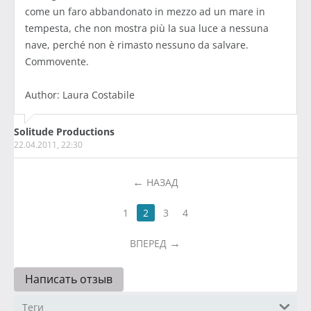
come un faro abbandonato in mezzo ad un mare in
tempesta, che non mostra più la sua luce a nessuna
nave, perché non è rimasto nessuno da salvare.
Commovente.
Author: Laura Costabile
Solitude Productions
22.04.2011, 22:30
НАЗАД
1
2
3
4
ВПЕРЕД
Написать отзыв
Теги