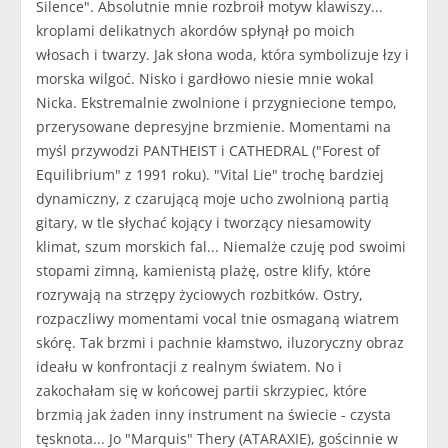
Silence". Absolutnie mnie rozbroił motyw klawiszy...
kroplami delikatnych akordów spłynął po moich
włosach i twarzy. Jak słona woda, która symbolizuje łzy i
morska wilgoć. Nisko i gardłowo niesie mnie wokal
Nicka. Ekstremalnie zwolnione i przygniecione tempo,
przerysowane depresyjne brzmienie. Momentami na
myśl przywodzi PANTHEIST i CATHEDRAL ("Forest of
Equilibrium" z 1991 roku). "Vital Lie" trochę bardziej
dynamiczny, z czarującą moje ucho zwolnioną partią
gitary, w tle słychać kojący i tworzący niesamowity
klimat, szum morskich fal... Niemalże czuję pod swoimi
stopami zimną, kamienistą plażę, ostre klify, które
rozrywają na strzępy życiowych rozbitków. Ostry,
rozpaczliwy momentami vocal tnie osmaganą wiatrem
skórę. Tak brzmi i pachnie kłamstwo, iluzoryczny obraz
ideału w konfrontacji z realnym światem. No i
zakochałam się w końcowej partii skrzypiec, które
brzmią jak żaden inny instrument na świecie - czysta
tęsknota... Jo "Marquis" Thery (ATARAXIE), gościnnie w