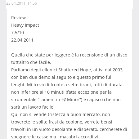
23.04.2011, 14:56
Review
Heavy Impact
7.5/10
22.04.2011
Quella che state per leggere è la recensione di un disco
tutt’altro che facile.
Parliamo degli ellenici Shattered Hope, attivi dal 2003,
con ben due demo al seguito e questo primo full
lenght. Mi trovo di fronte a sette brani, tutti di durata
non inferiore ai 10 minuti (fatta eccezione per la
strumentale “Lament in F♯ Minor”) e capisco che non
sarà un lavoro facile.
Qui non si vende tristezza a buon mercato, non
troverete le solite frasi da copione, verrete bensì
travolti in un vuoto desolante e disperato, cercherete di
spegnere le casse ma i macabri accordi vi