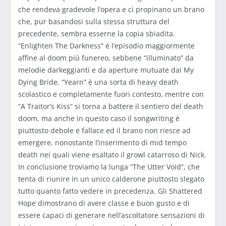
che rendeva gradevole l’opera e ci propinano un brano
che, pur basandosi sulla stessa struttura del
precedente, sembra esserne la copia sbiadita.
“Enlighten The Darkness” è l’episodio maggiormente
affine al doom più funereo, sebbene “illuminato” da
melodie darkeggianti e da aperture mutuate dai My
Dying Bride. “Yearn” è una sorta di heavy death
scolastico e completamente fuori contesto, mentre con
“A Traitor’s Kiss” si torna a battere il sentiero del death
doom, ma anche in questo caso il songwriting è
piuttosto debole e fallace ed il brano non riesce ad
emergere, nonostante l’inserimento di mid tempo
death nei quali viene esaltato il growl catarroso di Nick.
In conclusione troviamo la lunga “The Utter Void”, che
tenta di riunire in un unico calderone piuttosto slegato
tutto quanto fatto vedere in precedenza. Gli Shattered
Hope dimostrano di avere classe e buon gusto e di
essere capaci di generare nell’ascoltatore sensazioni di