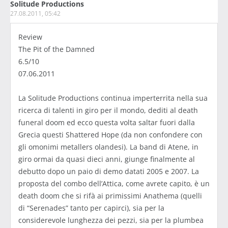
Solitude Productions
27.08.2011, 05:42
Review
The Pit of the Damned
6.5/10
07.06.2011
La Solitude Productions continua imperterrita nella sua
ricerca di talenti in giro per il mondo, dediti al death
funeral doom ed ecco questa volta saltar fuori dalla
Grecia questi Shattered Hope (da non confondere con
gli omonimi metallers olandesi). La band di Atene, in
giro ormai da quasi dieci anni, giunge finalmente al
debutto dopo un paio di demo datati 2005 e 2007. La
proposta del combo dell’Attica, come avrete capito, è un
death doom che si rifà ai primissimi Anathema (quelli
di “Serenades” tanto per capirci), sia per la
considerevole lunghezza dei pezzi, sia per la plumbea