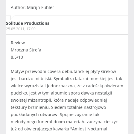
Author: Marijn Fuhler
Solitude Productions
25.05.2011, 17:00
Review
Mroczna Strefa
8.5/10
Motyw przewodni covera debiutanckiej płyty Greków
jest bardzo mi bliski. Symbolika latarni morskiej jest tak
wielce wyrazista i jednoznaczna, że z radością otwieram
pudełko. Jest w tym albumie spora dawka nostalgii i
swoistej mizantropii, która nadaje odpowiedniej
tekstury brzmieniu. Siedem totalnie nastrojowo
poukładanych utworów. Spójne zagranie tak
melodyjnego funeral doom materiału zaczyna cieszyć
już od otwierającego kawałka "Amidst Nocturnal