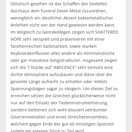
Stilistisch gesehen ist das Schaffen des Sextettes
durchaus dem Funeral Doom Metal zuzuordnen,
wenngleich ein deutlicher Akzent todesmetallischer
Anleihen nicht von der Hand gewiesen werden kann.
Im Vergleich zu Genrekollegen zeigen sich SHATTERED
HOPE sehr verspielt und präsentieren mit einer
facettenreichen Saitenarbeit, sowie starken
Keyboardeinflüssen alles andere als minimalistische
oder gar monotone Songstrukturen. Insgesamt zeigen
sich die 7 Stücke auf “ABSCENCE” sehr bemüht eine
dichte Atmosphäre aufzubauen und diese über die
gesamte Länge aufrecht zu erhalten oder mittels
Spannungsbögen sogar zu steigern. Um dieses Ziel zu
erreichen setzen die Griechen glücklicherweise nicht
nur auf den Einsatz der Tasteninstrumentierung,
sondern bedienen sich wohl dossiert veträumter
Gitarrenmelodien und eines Streicherensembles,
welchem gegen Ende der gut 60 minütigen Spielzeit
zudem ein eigenes Stück zu Teil wird.