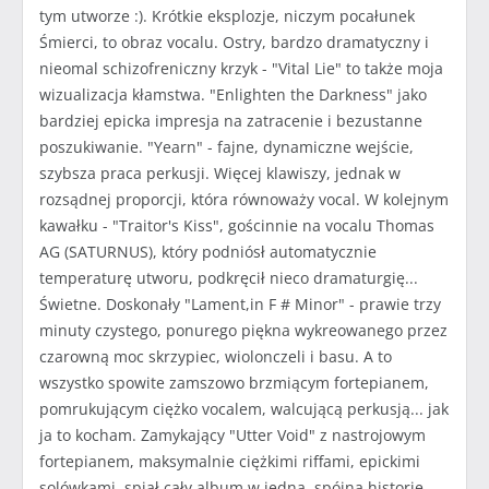
tym utworze :). Krótkie eksplozje, niczym pocałunek
Śmierci, to obraz vocalu. Ostry, bardzo dramatyczny i
nieomal schizofreniczny krzyk - "Vital Lie" to także moja
wizualizacja kłamstwa. "Enlighten the Darkness" jako
bardziej epicka impresja na zatracenie i bezustanne
poszukiwanie. "Yearn" - fajne, dynamiczne wejście,
szybsza praca perkusji. Więcej klawiszy, jednak w
rozsądnej proporcji, która równoważy vocal. W kolejnym
kawałku - "Traitor's Kiss", gościnnie na vocalu Thomas
AG (SATURNUS), który podniósł automatycznie
temperaturę utworu, podkręcił nieco dramaturgię...
Świetne. Doskonały "Lament,in F # Minor" - prawie trzy
minuty czystego, ponurego piękna wykreowanego przez
czarowną moc skrzypiec, wiolonczeli i basu. A to
wszystko spowite zamszowo brzmiącym fortepianem,
pomrukującym ciężko vocalem, walcującą perkusją... jak
ja to kocham. Zamykający "Utter Void" z nastrojowym
fortepianem, maksymalnie ciężkimi riffami, epickimi
solówkami, spiął cały album w jedną, spójną historię,