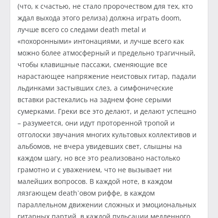
(что, к счастью, не стало пророчеством для тех, кто
ждал выхода этого релиза) должна играть doom,
лучше всего со следами death metal и
«похоронными» интонациями, и лучше всего как
можно более атмосферный и предельно трагичный,
чтобы клавишные пассажи, сменяющие все
нарастающее напряжение неистовых гитар, падали
льдинками застывших слез, а симфонические
вставки растекались на заднем фоне серыми
сумерками. Греки все это делают, и делают успешно
– разумеется, они идут проторенной тропой и
отголоски звучания многих культовых коллективов и
альбомов, не вчера увидевших свет, слышны на
каждом шагу, но все это реализовано настолько
грамотно и с уважением, что не вызывает ни
малейших вопросов. В каждой ноте, в каждом
лязгающем death`овом риффе, в каждом
параллельном движении сложных и эмоциональных
гитарных партий, в каждой пульсации медленного