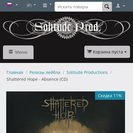
(₽)
Корзина пуста
Меню
Главная
/
Релизы лейбла
/
Solitude Productions
/
Shattered Hope - Absence (CD)
Скидка 11%