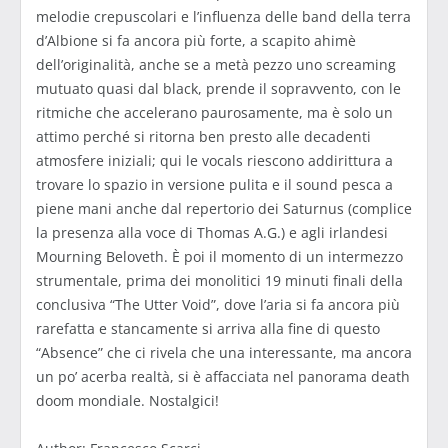
melodie crepuscolari e l’influenza delle band della terra
d’Albione si fa ancora più forte, a scapito ahimè
dell’originalità, anche se a metà pezzo uno screaming
mutuato quasi dal black, prende il sopravvento, con le
ritmiche che accelerano paurosamente, ma è solo un
attimo perché si ritorna ben presto alle decadenti
atmosfere iniziali; qui le vocals riescono addirittura a
trovare lo spazio in versione pulita e il sound pesca a
piene mani anche dal repertorio dei Saturnus (complice
la presenza alla voce di Thomas A.G.) e agli irlandesi
Mourning Beloveth. È poi il momento di un intermezzo
strumentale, prima dei monolitici 19 minuti finali della
conclusiva “The Utter Void”, dove l’aria si fa ancora più
rarefatta e stancamente si arriva alla fine di questo
“Absence” che ci rivela che una interessante, ma ancora
un po’ acerba realtà, si è affacciata nel panorama death
doom mondiale. Nostalgici!