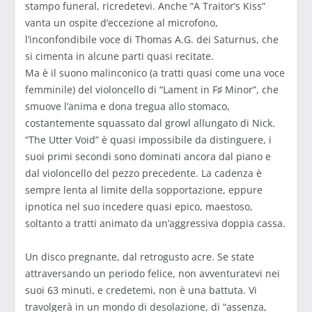
stampo funeral, ricredetevi. Anche “A Traitor’s Kiss”
vanta un ospite d’eccezione al microfono,
l’inconfondibile voce di Thomas A.G. dei Saturnus, che
si cimenta in alcune parti quasi recitate.
Ma è il suono malinconico (a tratti quasi come una voce
femminile) del violoncello di “Lament in F♯ Minor”, che
smuove l’anima e dona tregua allo stomaco,
costantemente squassato dal growl allungato di Nick.
“The Utter Void” è quasi impossibile da distinguere, i
suoi primi secondi sono dominati ancora dal piano e
dal violoncello del pezzo precedente. La cadenza è
sempre lenta al limite della sopportazione, eppure
ipnotica nel suo incedere quasi epico, maestoso,
soltanto a tratti animato da un’aggressiva doppia cassa.
Un disco pregnante, dal retrogusto acre. Se state
attraversando un periodo felice, non avventuratevi nei
suoi 63 minuti, e credetemi, non è una battuta. Vi
travolgerà in un mondo di desolazione, di “assenza,