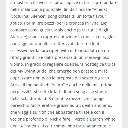
atmosfera che ivi si respira, capace di farci sprofondare
nella malinconia più totale, fin dall’iniziale “Amidst
Nocturnal Silence”, song dotata di un forte flavour
gotico. I primi tre pezzi (per la cronaca in “Vital Lie”
compare come guest vocals anche Jo Marquis degli
Ataraxie) sono la rappresentazione in musica di uggiosi
paesaggi autunnali, caratterizzati da ritmi lenti,
ossessivi per la loro ripetitività di fondo, dato da un
riffing granitico e dalla presenza di un meraviglioso
violino, in grado di regalare quell’aura nostalgica tipica
dei My Dying Bride, che emerge ben presto e mi fa
apprezzare non poco la proposta del sestetto greco.
Arriva il momento di “Yearn” e anche delle mie prime
perplessità: si tratta infatti di una song a sé stante,
della sola durata di 3 minuti e mezzo, che spinge
parecchio l’acceleratore grazie ad un death anonimo,
che viaggia su ritmiche abbastanza tirate e con il
vocione profondo di Nick a fare il verso a Darren White.
Con “A Traitor’s Kiss” ricompaiono fortunatamente le