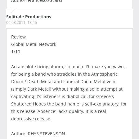
Author: Francesco Scarci
Solitude Productions
06.08.2011, 13:46
Review
Global Metal Network
1/10
An absolute tiring album, so much it'll make you yawn,
for being a band who straddles in the Atmospheric
Doom / Death Metal and Funeral Doom Metal vein
(simply Dark Metal) without making a solid attempt at
captivating it's listeners is diabolical, for Greece's
Shattered Hopes the band name is self-explanatory, for
this release 'Absence' lacks quality, it is a real
depressive release.
Author: RHYS STEVENSON