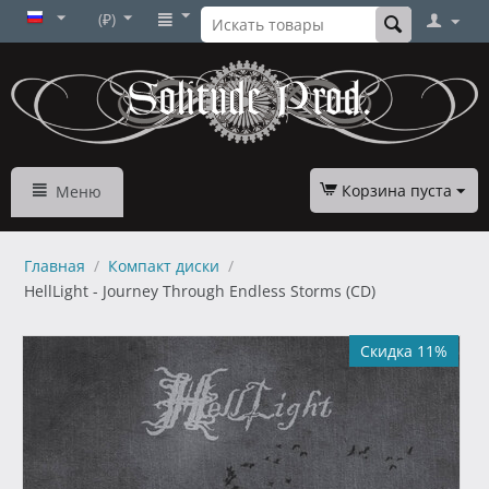
(₽)
Корзина пуста
Меню
Главная
/
Компакт диски
/
HellLight - Journey Through Endless Storms (CD)
Скидка 11%