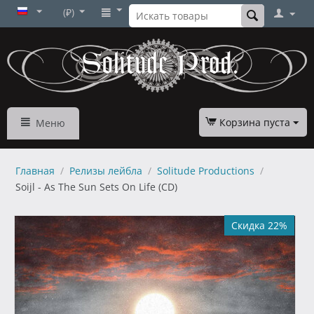
(₽)
Корзина пуста
Меню
Главная
/
Релизы лейбла
/
Solitude Productions
/
Soijl - As The Sun Sets On Life (CD)
Скидка 22%