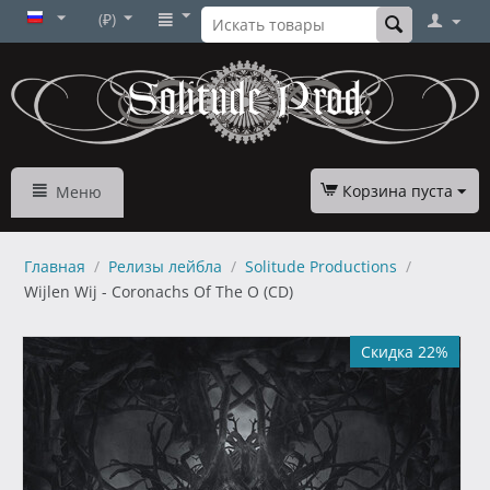
(₽)
Корзина пуста
Меню
Главная
/
Релизы лейбла
/
Solitude Productions
/
Wijlen Wij - Coronachs Of The O (CD)
Скидка 22%