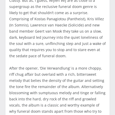
Classy. But as, I guess, Wijlen Wij are as close to a
supergroup as the reclusive funeral doom genre is
likely to get that shouldn’t come as a surprise.
Comprising of Kostas Panagiotou (Pantheist), Kris Villez
(In Somnis), Lawrence van Haecke (Solicide) and new
band member Geert van Mook they take us on a slow,
dark, keyboard led journey into the quiet loneliness of
the soul with a sure, unflinching step and just a wake of
quality that requires you to stop and to stare even at
the sedate pace of funeral doom.
After the opener, ‘Die Verwandlung’ is a more choppy,
riff chug affair but overlaid with a rich, bittersweet
melody that belies the density of the guitar and setting
the tone fire the remainder of the album. Alternatively
blossoming with sumptuous melody and tinge or falling
back into the hard, dry rock of the riff and growled
vocals, the album is a classic and worthy example of
why funeral doom stands apart from those who try to