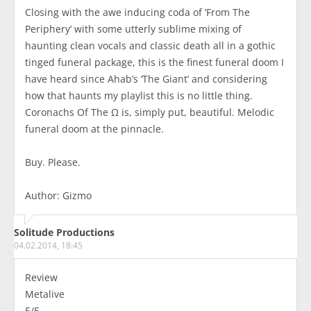
Closing with the awe inducing coda of ‘From The
Periphery’ with some utterly sublime mixing of
haunting clean vocals and classic death all in a gothic
tinged funeral package, this is the finest funeral doom I
have heard since Ahab’s ‘The Giant’ and considering
how that haunts my playlist this is no little thing.
Coronachs Of The Ω is, simply put, beautiful. Melodic
funeral doom at the pinnacle.
Buy. Please.
Author: Gizmo
Solitude Productions
04.02.2014, 18:45
Review
Metalive
5/5