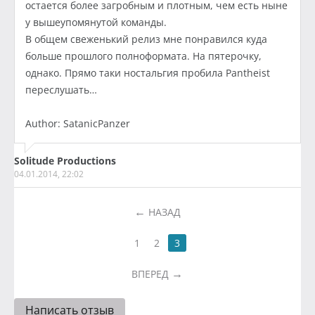
остается более загробным и плотным, чем есть ныне
у вышеупомянутой команды.
В общем свеженький релиз мне понравился куда
больше прошлого полноформата. На пятерочку,
однако. Прямо таки ностальгия пробила Pantheist
переслушать…
Author: SatanicPanzer
Solitude Productions
04.01.2014, 22:02
НАЗАД
1
2
3
ВПЕРЕД
Написать отзыв