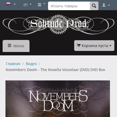
(₽)
Корзина пуста
Меню
Главная
/
Видео
/
Novembers Doom - The Novella Vosselaar (DVD) DVD Box