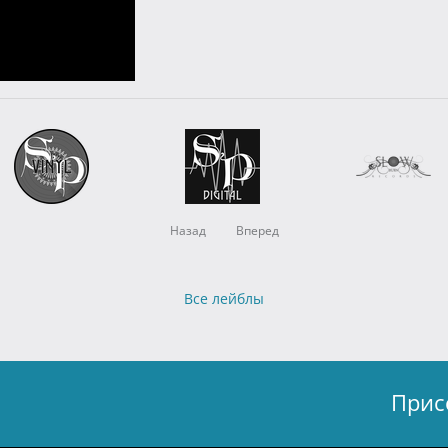
Назад
Вперед
Все лейблы
Прис