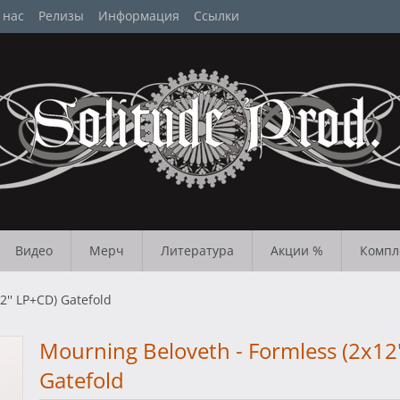
 нас
Релизы
Информация
Ссылки
Видео
Мерч
Литература
Акции %
Компл
2'' LP+CD) Gatefold
Mourning Beloveth - Formless (2x12
Gatefold