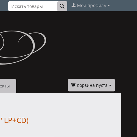
Мой профиль
Корзина пуста
екты
'' LP+CD)