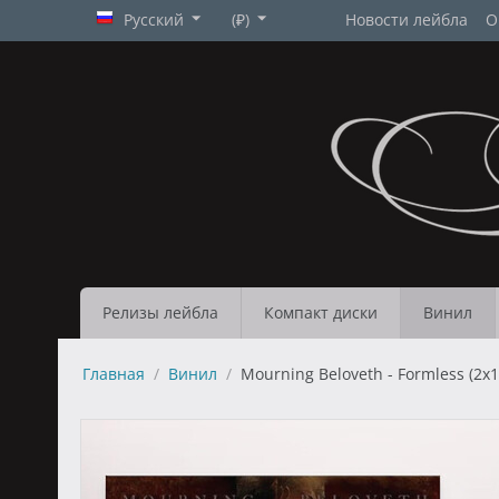
Русский
(₽)
Новости лейбла
О
Релизы лейбла
Компакт диски
Винил
Главная
/
Винил
/
Mourning Beloveth - Formless (2x1