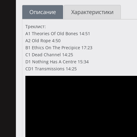
Описание
Характеристики
Треклист:
A1 Theories Of Old Bones 14:51
A2 Old Rope 4:50
B1 Ethics On The Precipice 17:23
C1 Dead Channel 14:25
D1 Nothing Has A Centre 15:34
CD1 Transmissions 14:25